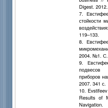
Digest. 2012
7. Евстифе
стойкости м
воздействия
119–133.
8. Евстифе
микромехани
2004. №1. С.
9. Евстифе
подвесов 
приборов нав
2007. 341 с.
10. Evstifeev
Results of 
Navigatio