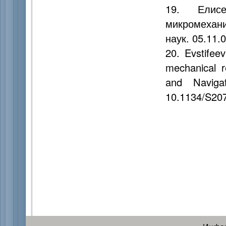
19. Елисе
микромехани
наук. 05.11.0
20. Evstifee
mechanical r
and Naviga
10.1134/S20