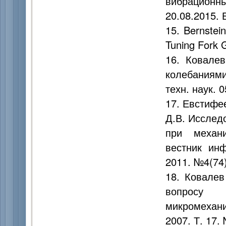
вибрацион
20.08.2015. 
15. Bernstei
Tuning Fork 
16. Ковале
колебаниями
техн. наук. 0
17. Евстифее
Д.В. Исслед
при механи
вестник ин
2011. №4(74)
18. Ковалев
вопросу 
микромехани
2007. Т. 17.