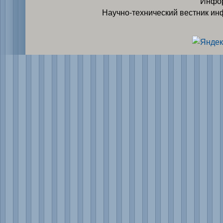
Инфор
Научно-технический вестник ин