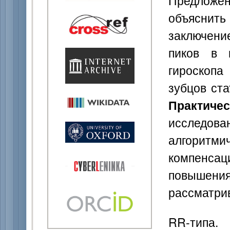
Предложен
объяснить
заключение
пиков в 
гироскопа
зубцов ста
Практи
исслед
алгоритм
компенсац
повышен
рассматри
RR-типа.