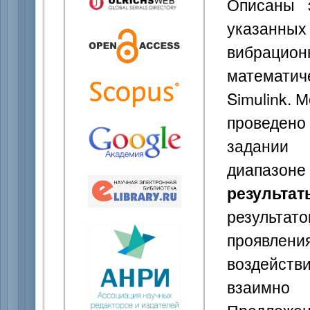
Описаны э
указанных
вибраци
математи
Simulink. 
проведен
задании 
диапазон
результат
результат
проявлен
воздейст
взаимно