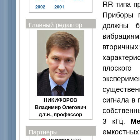
RR-типа п
2002
2001
Приборы п
должны б
Главный редактор
вибрация
вторичных
характер
плоско
эксперим
существен
сигнала в 
НИКИФОРОВ
Владимир Олегович
собственн
д.т.н., профессор
3 кГц.
М
емкостных
Партнеры