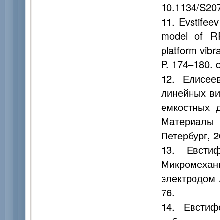
10.1134/S20
11. Evstifeev
model of RR
platform vibr
P. 174–180. 
12. Елисее
линейных ви
емкостных 
Материалы 
Петербург, 2
13. Евсти
Микромеха
электродом /
76.
14. Евстиф