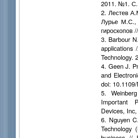
2011. №1. С.
2. Лестев А.
Лурье М.С.,
гироскопов /
3. Barbour N
applications 
Technology. 2
4. Geen J. P
and Electron
doi: 10.110
5. Weinber
Important P
Devices, Inc,
6. Nguyen C
Technology 
business //