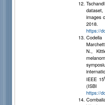
Tschand
dataset,
images o
201
https://
Codella
Marchett
N., Kitt
melanoma
symposi
internati
IEEE 15
(ISB
https://
Combali