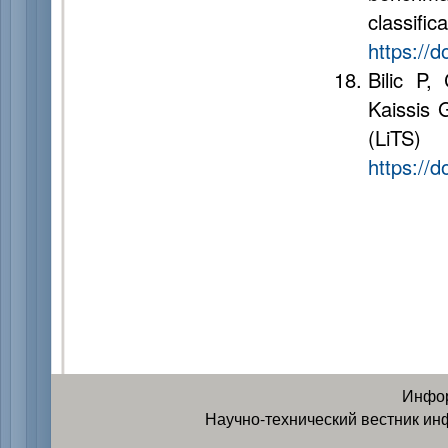
classif
https://
Bilic P,
Kaissis 
(LiTS
https://
Инфор
Научно-технический вестник ин