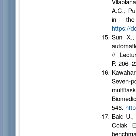
Vilaplan
A.C., Pu
in the
https://
Sun X.,
automatic
// Lect
P. 206–
Kawahar
Seven-po
multita
Biomedic
546.
htt
Baid U.,
Colak 
benchmar