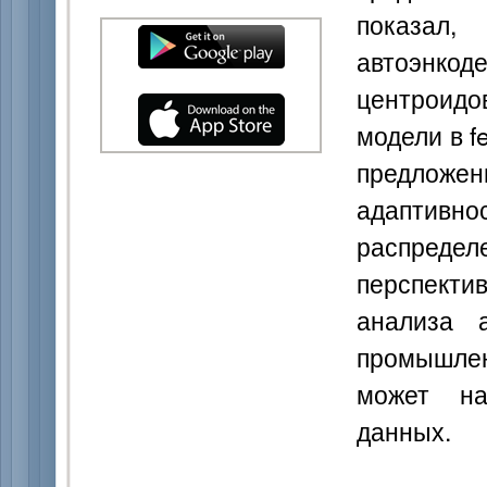
показал,
автоэнкод
центроидо
модели в f
предлож
адаптивн
распред
перспекти
анализа 
промышлен
может на
данных.