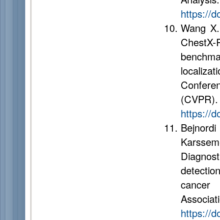
https://
Wang X.,
ChestX-
benchma
localiza
Confere
(CVP
https://
Bejnordi
Karssem
Diagnos
detectio
cancer
Associ
https://