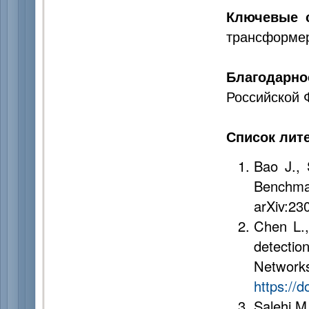
Ключевые 
трансформер
Благодарно
Российской 
Список лит
Bao J.,
Benchmar
arXiv:23
Chen L.,
detectio
Netw
https://
Salehi M