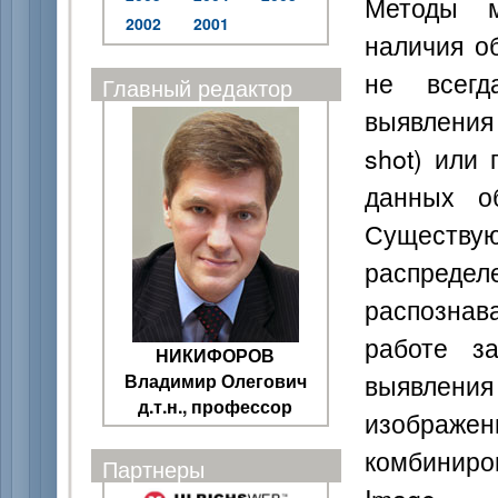
Методы м
2002
2001
наличия о
не всегд
Главный редактор
выявления
shot) или 
данных о
Существ
распред
распознав
работе з
НИКИФОРОВ
выявлен
Владимир Олегович
д.т.н., профессор
изображ
комбиниро
Партнеры