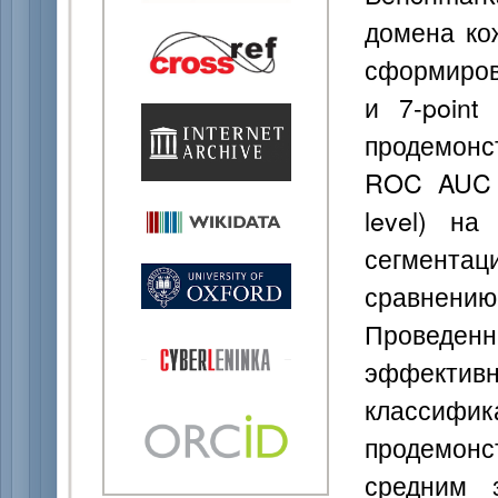
домена ко
сформирова
и 7-point
продемонс
ROC AUC (
level) н
сегментаци
сравнению
Проведен
эффективн
классифи
продемонс
средним 