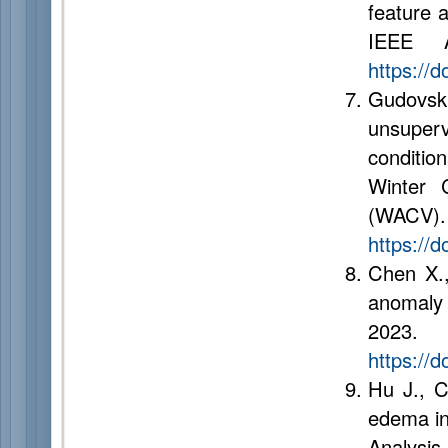
feature a
IEEE A
https://
Gudovski
unsuper
conditio
Winter 
(WAC
https://
Chen X.
anomaly 
202
https://
Hu J., C
edema in
Analy