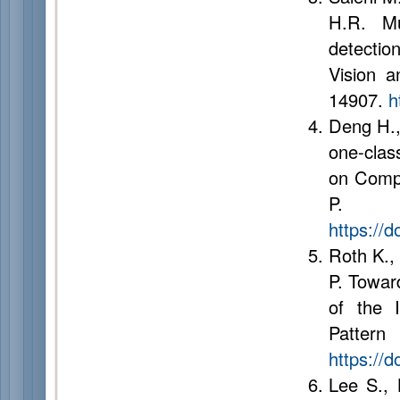
H.R. Mul
detectio
Vision a
14907.
h
Deng H., 
one-clas
on Compu
P
https://
Roth K.,
P. Toward
of the 
Pattern
https://
Lee S., 