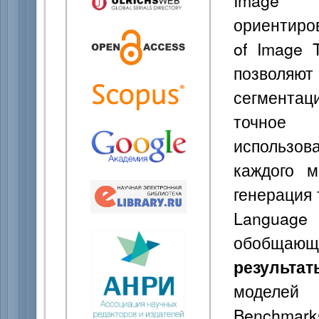
Image P
ориентиро
of Image 
позволяют
сегмента
точное 
использо
каждого м
генерация 
Language
обобщаю
результат
моделей
Benchmark