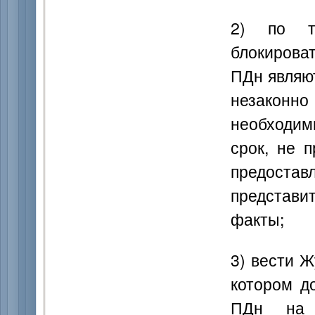
2) по тр
блокирова
ПДн являю
незакон
необходим
срок, не 
предост
представ
факты;
3) вести 
котором д
ПДн на 