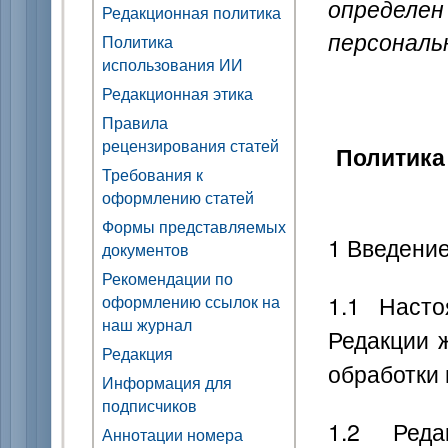
определе
Редакционная политика
персональ
Политика
использования ИИ
Редакционная этика
Правила
рецензирования статей
Политика
Требования к
оформлению статей
Формы представляемых
1 Введени
документов
Рекомендации по
1.1 Насто
оформлению ссылок на
наш журнал
Редакции 
Редакция
обработки
Информация для
подписчиков
1.2 Ред
Аннотации номера