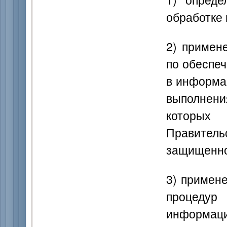
обработке
2) примен
по обеспе
в информа
выполнени
которых
Правител
защищенно
3) примен
процедур
информаци