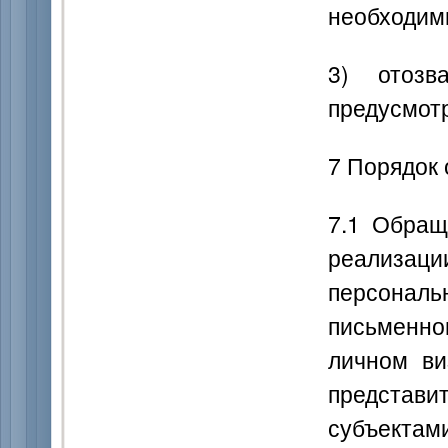
необходим
3) отозв
предусмот
7 Порядок
7.1 Обращ
реализац
персона
письменн
личном ви
представ
субъектам