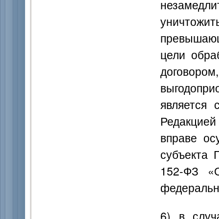
незамедл
уничтожи
превышаю
цели обра
догово
выгодопри
является 
Редакцией
вправе ос
субъекта 
152-ФЗ «
федеральн
6) в случ