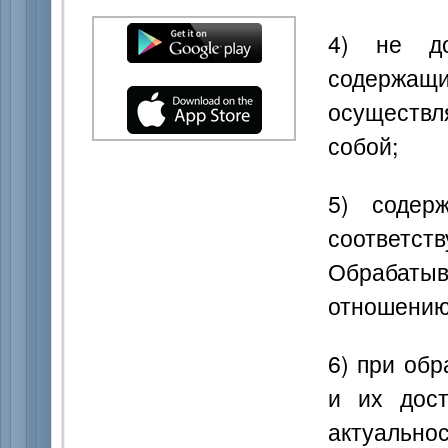
4) не до
содерж
осуществ
собой;
5) содер
соответс
Обрабатыв
отношению
6) при об
и их дост
актуальн