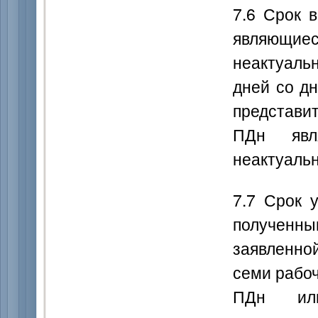
7.6 Срок 
являющи
неактуаль
дней со д
представи
ПДн явл
неактуаль
7.7 Срок 
полученны
заявленно
семи рабоч
ПДн или