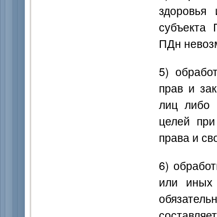
здоровья
субъекта 
ПДн невоз
5) обрабо
прав и за
лиц либо 
целей при
права и св
6) обрабо
или иных 
обязател
составляе