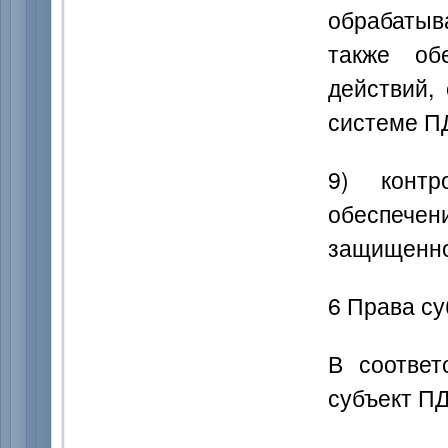
обрабатыв
также об
действий,
системе П
9) конт
обеспеч
защищенно
6 Права с
В соотве
субъект ПД