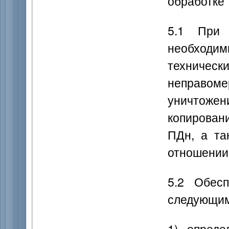
обработке
5.1 При 
необходи
техниче
неправоме
уничтож
копирован
ПДн, а та
отношении
5.2 Обесп
следующим
1) опреде