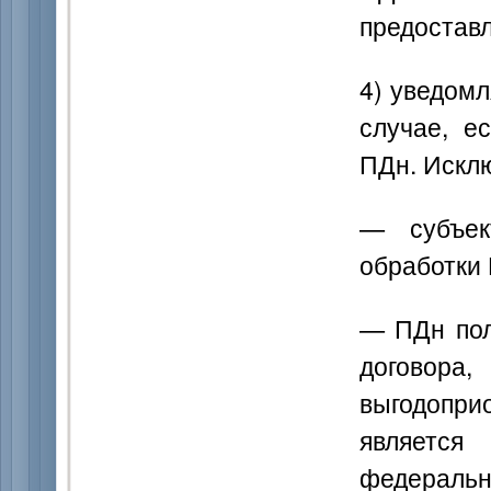
предоставл
4) уведомл
случае, е
ПДн. Искл
— субъек
обработки 
— ПДн пол
догово
выгодопри
являетс
федерально