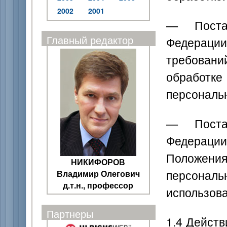
2002
2001
— Постан
Главный редактор
Федерации 
требовани
обработ
персональ
— Постан
Федерации
Положен
НИКИФОРОВ
персонал
Владимир Олегович
д.т.н., профессор
использова
Партнеры
1.4 Дейст