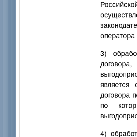
Российс
осущест
законода
оператора 
3) обраб
догово
выгодопри
является 
договора п
по кото
выгодопри
4) обрабо