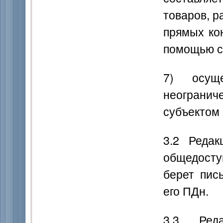
товаров, р
прямых ко
помощью с
7) осуще
неограниче
субъектом 
3.2 Реда
общедосту
берет пис
его ПДн.
3.3 Реда