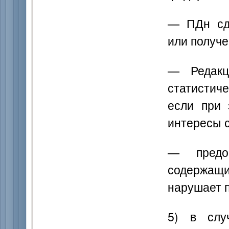
— ПДн сд
или получе
— Редакц
статистич
если при 
интересы 
— предос
содержащи
нарушает п
5) в слу