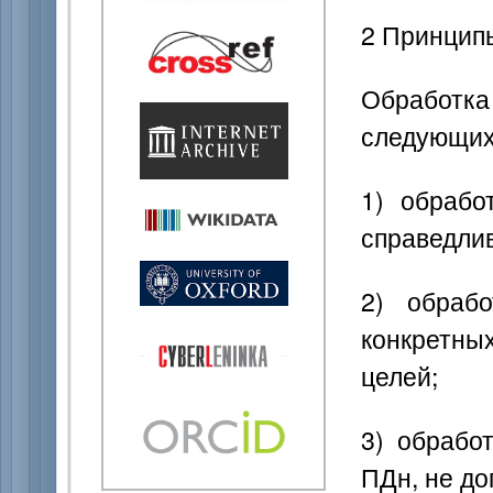
2 Принцип
Обработ
следующих
1) обрабо
справедлив
2) обраб
конкретн
целей;
3) обрабо
ПДн, не до