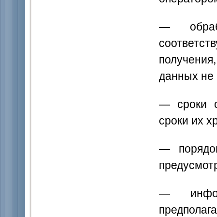
— обраб
соответс
получения
данных не
— сроки о
сроки их х
— порядо
предусмот
— инфор
предполаг