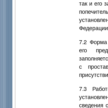
так и его 
попечите
установле
Федерации
7.2 Форма
его пре
заполняет
с проста
присутстви
7.3 Рабо
установле
сведения 