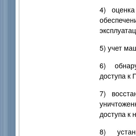
4) оценк
обеспече
эксплуата
5) учет ма
6) обнар
доступа к 
7) восст
уничтожен
доступа к 
8) уста