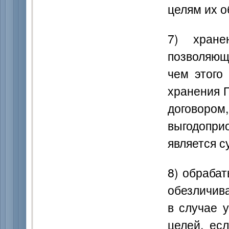
целям их о
7) хране
позволяющ
чем этого
хранения 
догово
выгодопри
является с
8) обраба
обезличив
в случае 
целей, ес