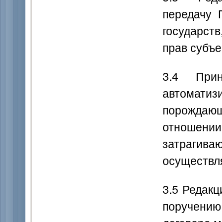
передачу 
государст
прав субъе
3.4 Прин
автомати
порожда
отношени
затрагива
осуществл
3.5 Редак
поручению