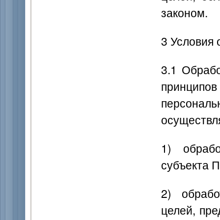
законом.
3 Условия 
3.1 Обраб
принципо
персона
осуществля
1) обраб
субъекта П
2) обраб
целей, пр