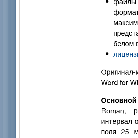
файлы 
форм
макси
предст
белом 
лиценз
Оригинал-
Word for W
Основной
Roman, р
интервал 
поля 25 м