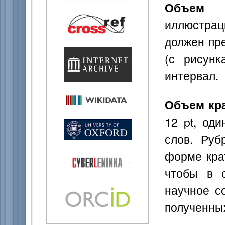
Объем п
иллюстрац
должен пр
(с рисунк
интервал.
Объем кр
12 pt, од
слов. Руб
форме кра
чтобы в 
научное с
полученны