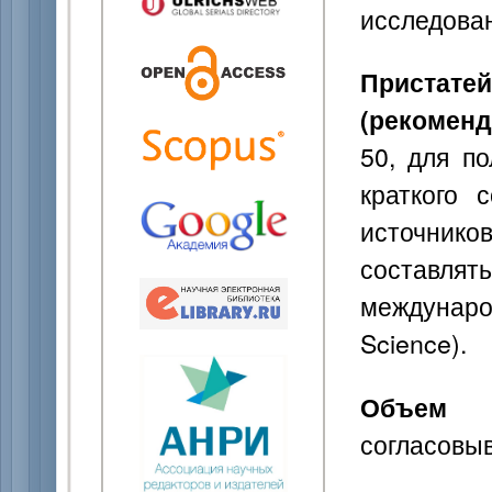
исследован
Приста
(рекоменд
50, для п
краткого 
источник
составля
междунаро
Science).
Объем о
согласовыв