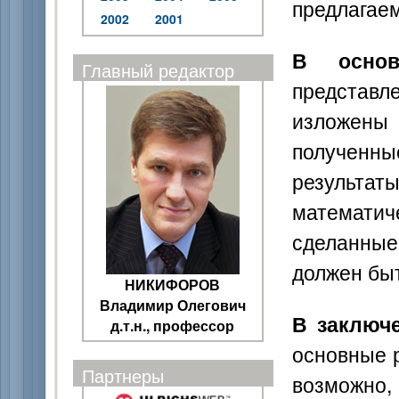
предлагаем
2002
2001
В основ
Главный редактор
представл
изложены 
полученн
результат
математич
сделанные
должен быт
НИКИФОРОВ
Владимир Олегович
В заключ
д.т.н., профессор
основные р
Партнеры
возможно