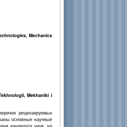
Technologies, Mechanics
ekhnologii, Mekhaniki i
перечня рецензируемых
ованы основные научные
ени кандидата наук, на