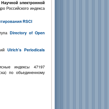
е
Научной электронной
ро Российского индекса
итирования RSCI
ступа
Directory of Open
аний
Ulrich's Periodicals
писные индексы 47197
ска) по объединенному