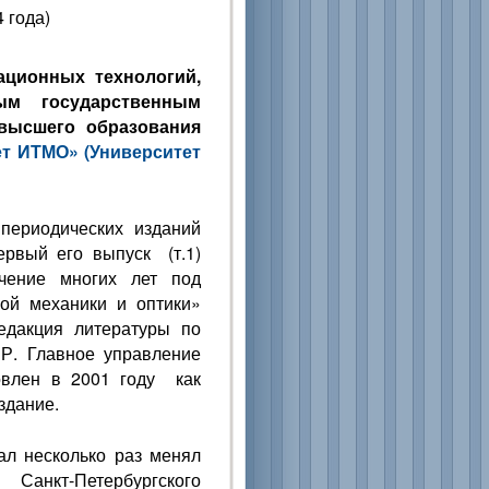
 года)
ационных технологий,
ым государственным
высшего образования
т ИТМО» (Университет
периодических изданий
ервый его выпуск (т.1)
чение многих лет под
ной механики и оптики»
редакция литературы по
Р. Главное управление
овлен в 2001 году как
здание.
ал несколько раз менял
Санкт-Петербургского