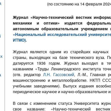
а
(по состоянию на 14 февраля 2024
Журнал «Научно-технический вестник информ
механики и оптики» издается федеральн
автономным образовательным учреждением 
«Национальный исследовательский университе
й
ИТМО).
Журнал является одним из старейших научных 
ых
страны, выходящих на базе технического вуза. П
датируется 1936 годом. Журнал выходил в те
названием «Труды Ленинградского института точ
(отв. редактор
Л.Н. Гассовский
, Л.-М., Главная 
а
машиностроению и металлообработке. НКТП ССС
учебными заведениями). Выпуск издания возобн
периодическое научное и научно-образовательное и
В связи с изменением статуса Университета журн
свое название: «Научно-технический вестник 