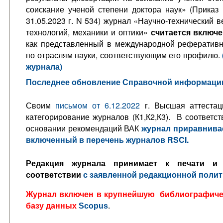
соискание ученой степени доктора наук» (Приказ
31.05.2023 г. N 534) журнал «Научно-технический
технологий, механики и оптики»
считается включ
как представленный в международной реферативн
по отраслям науки, соответствующим его профилю.
журнала)
Последнее обновление Справочной информации 
Своим
письмом от 6.12.2022
г. Высшая аттестац
категорирование журналов (К1,К2,К3). В соответс
основании рекомендаций ВАК
журнал приравнивае
включенный в перечень журналов RSCI.
Редакция журнала принимает к печати и 
соответствии
с заявленной редакционной полит
Журнал включен в крупнейшую библиографич
базу данных
Scopus
.