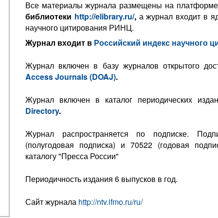
Все материалы журнала размещены на платформ
библиотеки
http://elibrary.ru/
,
а журнал входит в яд
научного цитирования РИНЦ.
Журнал входит в
Российский индекс научного ц
Журнал включен в базу журналов открытого до
Access Journals (DOAJ)
.
Журнал включен в каталог периодических изд
Directory
.
Журнал распространяется по подписке. Под
(полугодовая подписка) и 70522 (годовая подпи
каталогу "Пресса России"
Периодичность издания 6 выпусков в год.
Сайт журнала
http://ntv.ifmo.ru/ru/