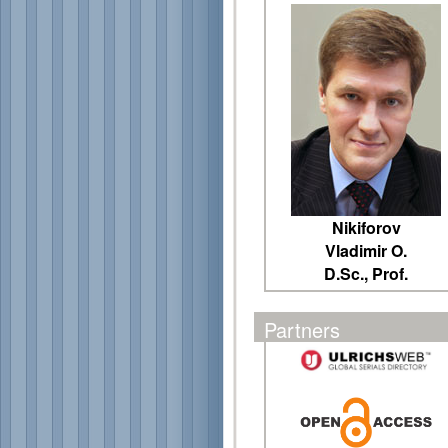
Nikiforov
Vladimir O.
D.Sc., Prof.
Partners