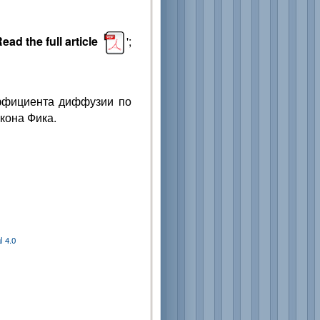
ead the full article
';
ффициента диффузии по
кона Фика.
 4.0