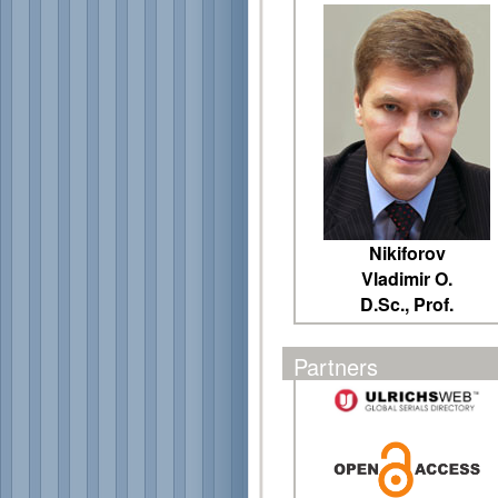
Nikiforov
Vladimir O.
D.Sc., Prof.
Partners