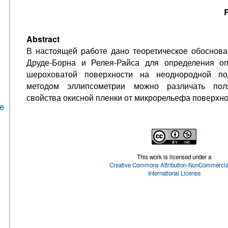
R
Abstract
В настоящей работе дано теоретическое обоснов
Друде-Борна и Релея-Райса для определения опт
шероховатой поверхности на неоднородной под
методом эллипсометрии можно различать поляр
свойства окисной пленки от микрорельефа поверхно
he
This work is licensed under a
Creative Commons Attribution-NonCommercial
International License