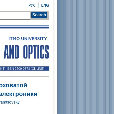
РУС
ENG
Search
INT), ISSN 2500-0373 (ONLINE)
оховатой
электроники
hramtsovsky