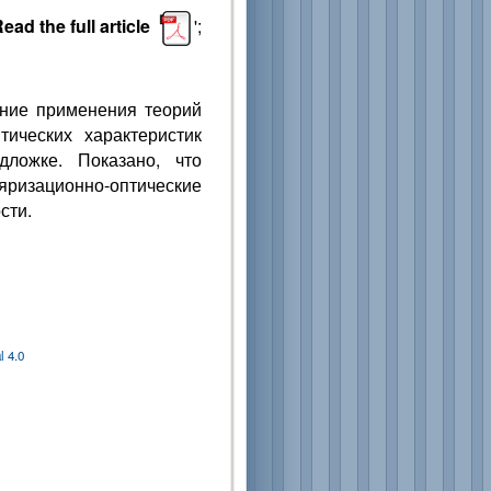
ead the full article
';
ание применения теорий
ических характеристик
ложке. Показано, что
изационно-оптические
сти.
 4.0