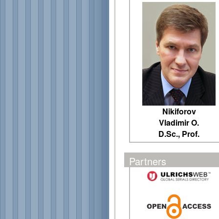
Nikiforov
Vladimir O.
D.Sc., Prof.
Partners