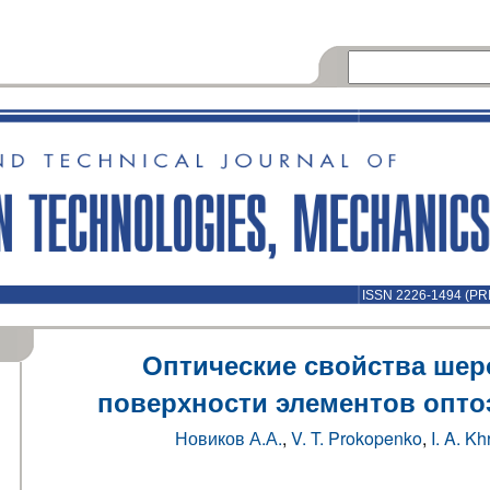
ISSN 2226-1494 (PR
Оптические свойства шер
поверхности элементов опто
Новиков А.А.
,
V. T. Prokopenko
,
I. A. K