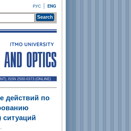
РУС
ENG
Search
INT), ISSN 2500-0373 (ONLINE)
е действий по
рованию
 ситуаций
.