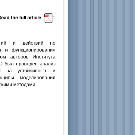
ead the full article
';
ятий и действий по
и и функционирования
вом авторов Института
О был проведен анализ
их на устойчивость и
инципы моделирования
скими методами.