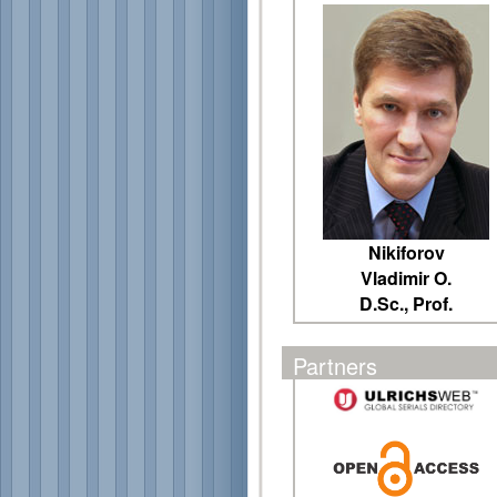
Nikiforov
Vladimir O.
D.Sc., Prof.
Partners