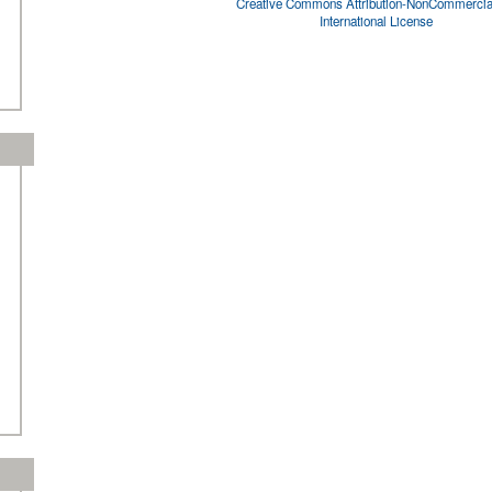
Creative Commons Attribution-NonCommercial
International License