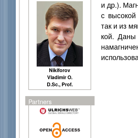
и др.). Ма
с высокой
так и из м
кой. Даны
намагничен
использов
Nikiforov
Vladimir O.
D.Sc., Prof.
Partners