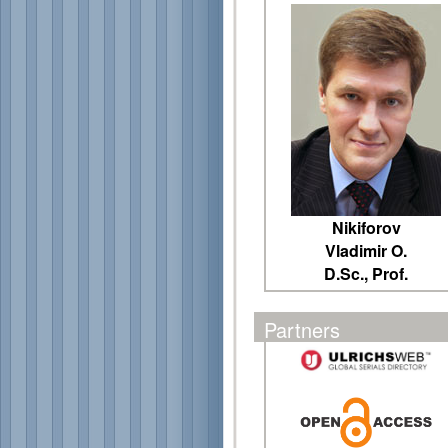
Nikiforov
Vladimir O.
D.Sc., Prof.
Partners