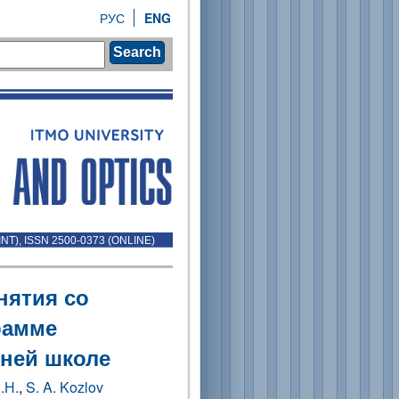
РУС
ENG
Search
INT), ISSN 2500-0373 (ONLINE)
нятия со
рамме
ней школе
.Н.
,
S. A. Kozlov