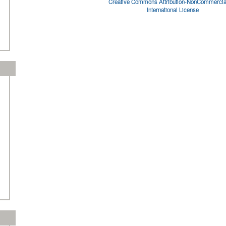
Creative Commons Attribution-NonCommercial
International License