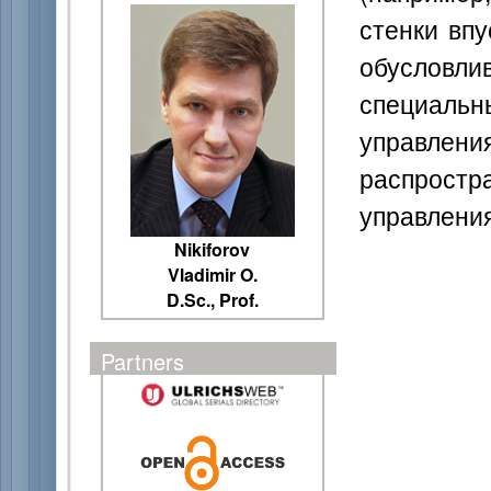
стенки впу
обусловл
специальн
управлен
распростр
управления
Nikiforov
Vladimir O.
D.Sc., Prof.
Partners