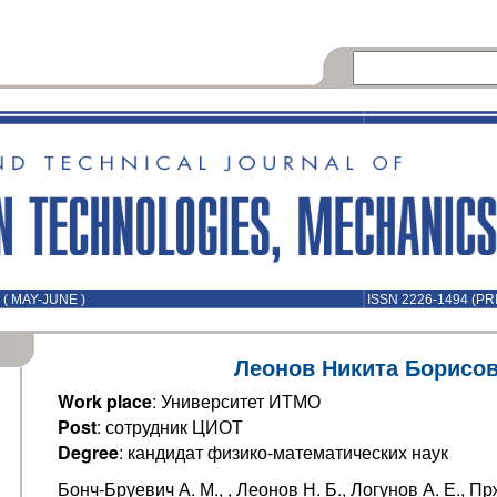
( MAY-JUNE )
ISSN 2226-1494 (PR
Леонов Никита Борисо
Work place
: Университет ИТМО
Post
: сотрудник ЦИОТ
Degree
: кандидат физико-математических наук
Бонч-Бруевич А. М., , Леонов Н. Б., Логунов А. Е., Пр