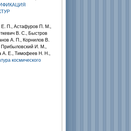
ДИФИКАЦИЯ
КТУР
Е. П., Астафуров П. М.,
рткевич В. С., Быстров
ванов А. П., Корнилов В.
, Прибыловский И. М.,
 А. Е., Тимофеев Н. Н.,
тура космического