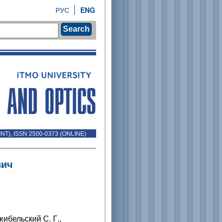
РУС
ENG
Search
INT), ISSN 2500-0373 (ONLINE)
вич
жибельский С. Г.,