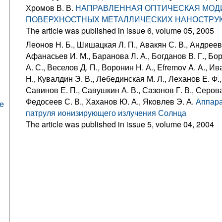
Хромов В. В.
НАПРАВЛЕННАЯ ОПТИЧЕСКАЯ МО
ПОВЕРХНОСТНЫХ МЕТАЛЛИЧЕСКИХ НАНОСТРУ
The article was published in issue 6, volume 05, 2005
Леонов Н. Б., Шишацкая Л. П., Авакян С. В., Андреев 
Афанасьев И. М., Баранова Л. А., Богданов В. Г., Бо
А. С., Веселов Д. П., Воронин Н. А., Efremov A. A., И
Н., Кувалдин Э. В., Лебединская М. Л., Леханов Е. Ф.
Савинов Е. П., Савушкин А. В., Сазонов Г. В., Серова
Федосеев С. В., Хаханов Ю. А., Яковлев Э. А.
Аппара
he
патруля ионизирующего излучения Солнца
The article was published in issue 5, volume 04, 2004