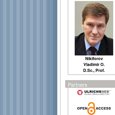
Nikiforov
Vladimir O.
D.Sc., Prof.
Partners