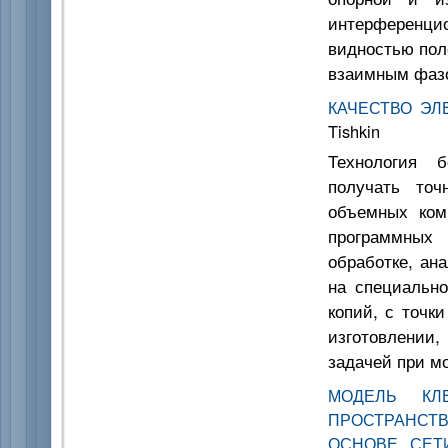
интерференцио
видностью пол
взаимным фаз
КАЧЕСТВО ЭЛ
Tishkin
Технология б
получать точ
объемных ком
программных
обработке, ан
на специально
копий, с точк
изготовлении,
задачей при м
МОДЕЛЬ КЛ
ПРОСТРАНС
ОСНОВЕ СЕТ