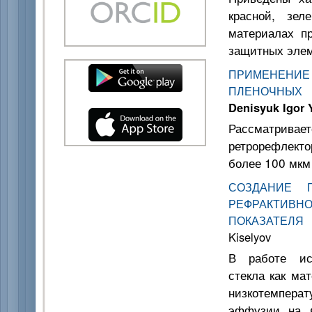
красной, зе
материалах пр
защитных элем
ПРИМЕНЕНИЕ
ПЛЕНОЧНЫХ 
Denisyuk Igor 
Рассматрив
ретрорефлект
более 100 мкм
СОЗДАНИЕ Г
РЕФРАКТИВ
ПОКАЗАТЕЛЯ
Kiselyov
В работе исс
стекла как ма
низкотемпера
эффузии на Ф