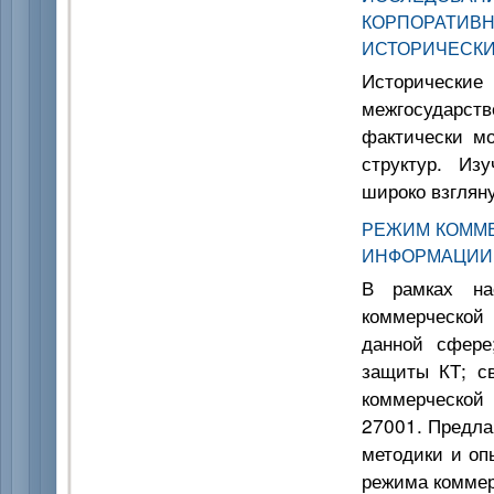
КОРПОРАТ
ИСТОРИЧЕСК
Историческ
межгосударств
фактически м
структур. Из
широко взглян
РЕЖИМ КОММ
ИНФОРМАЦИИ
В рамках на
коммерческой
данной сфере
защиты КТ; с
коммерческой
27001. Предла
методики и оп
режима коммер