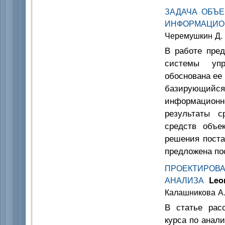
ЗАДАЧА ОБЪ
ИНФОРМАЦИ
Черемушкин Д. 
В работе пред
системы упр
обоснована ее 
базирующийся
информацион
результаты с
средств объе
решения поста
предложена по
ПРОЕКТИРОВ
АНАЛИЗА
Leo
Калашникова А.
В статье рас
курса по анал