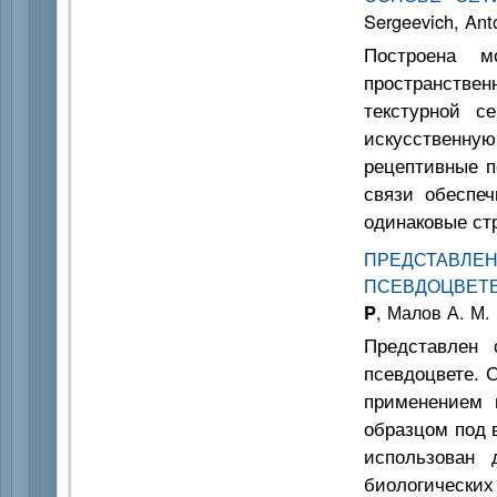
Sergeevich, Ant
Построена м
пространств
текстурной с
искусственну
рецептивные п
связи обеспе
одинаковые ст
ПРЕДСТАВЛ
ПСЕВДОЦВЕТЕ
P
, Малов А. М.
Представлен 
псевдоцвете. 
применением 
образцом под 
использован 
биологических