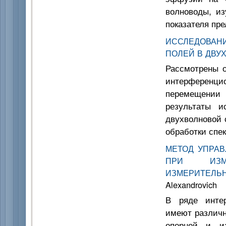
волноводы, и
показателя пр
ИССЛЕДОВАН
ПОЛЕЙ В ДВУ
Рассмотрены о
интерференц
перемещении
результаты и
двухволновой 
обработки спе
МЕТОД УПРА
ПРИ ИЗМЕ
ИЗМЕРИТЕЛ
Alexandrovich
В ряде интер
имеют различн
опорной и и