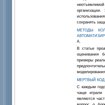
неотъемлемой
организации.
использовани
сохранять защ
МЕТОДЫ КОЛ
АВТОМАТИЗИ
А.
В статье про
оценивания б
примеры реали
предпочтител
моделирования
МЕРТВЫЙ КОД
С каждым годо
чаще играли 
являются час
вопрос о бор