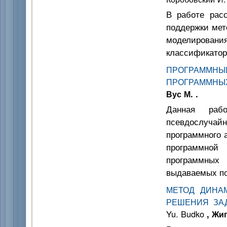
В работе рас
поддержки мет
моделировани
классификатор
ПРОГРАММНЫ
ПРОГРАММНЫ
Вус М. .
Данная рабо
псевдослучай
программного 
программной
программных
выдаваемых по
МЕТОД ДИНА
РЕШЕНИЯ ЗА
Yu. Budko
, Жи