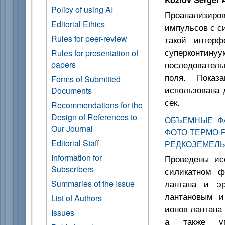
Policy of using AI
Проанализир
Editorial Ethics
импульсов с с
Rules for peer-review
такой интерф
суперконти
Rules for presentation of
последователь
papers
поля. Показ
Forms of Submitted
использована 
Documents
сек.
Recommendations for the
Design of References to
ОБЪЕМНЫЕ Ф
Our Journal
ФОТО-ТЕРМО
Editorial Staff
РЕДКОЗЕМЕЛ
Information for
Проведены ис
Subscribers
силикатном ф
лантана и эр
Summaries of the Issue
лантановым и
List of Authors
ионов лантана
Issues
а также ум