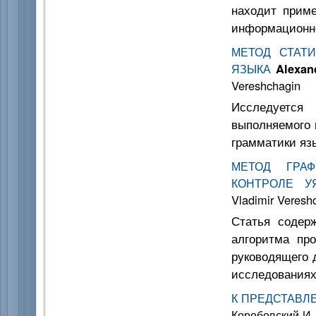
находит приме
информационн
МЕТОД СТАТ
ЯЗЫКА
Alexan
Vereshchagin
Исследуется
выполняемого 
грамматики яз
МЕТОД ГРАФ
КОНТРОЛЕ У
Vladimir Veresh
Статья содер
алгоритма пр
руководящего 
исследованиях
К ПРЕДСТАВЛ
Коробовский И. 