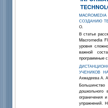
TECHNOL
MACROMEDIA
СОЗДАНИЮ Т
О.
В статье расс
Macromedia Fl
уровня сложн
важной сост
программные с
ДИСТАНЦИОН
УЧЕНИКОВ Н
Ахмадеева А. А
Большинств
дошкольного 
ограничения 
упражнений. Н