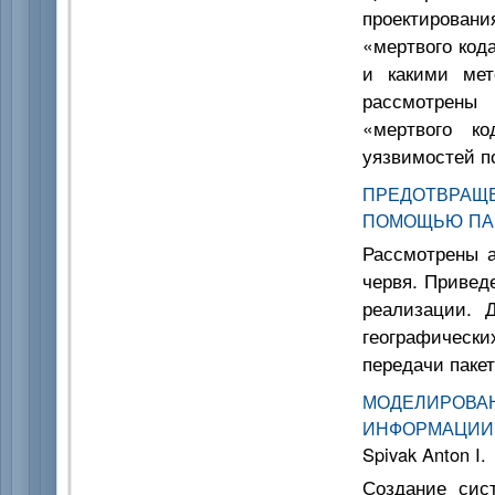
проектирова
«мертвого код
и какими мет
рассмотрены
«мертвого к
уязвимостей п
ПРЕДОТВРАЩЕ
ПОМОЩЬЮ ПА
Рассмотрены а
червя. Привед
реализации. 
географически
передачи пакет
МОДЕЛИРО
ИНФОРМАЦИИ
Spivak Anton I.
Создание сис