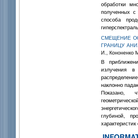
обработки мно
полученных с
способа прод
гиперспектрал
СМЕЩЕНИЕ ОС
ГРАНИЦУ АН
И., Кононенко М
В приближени
излучения в
распределение
наклонно пада
Показано, ч
геометриче
энергетическо
глубиной, пр
характеристик 
INFORMA