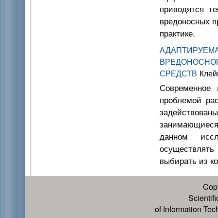
приводятся те
вредоносных п
практике.
АДАПТИРУЕ
ВРЕДОНОСНО
СРЕДСТВ
Клейм
Современное 
проблемой рас
задействованы
занимающиеся
данном иссл
осуществлять
выбирать из к
Cop
Scientif
of Information Te