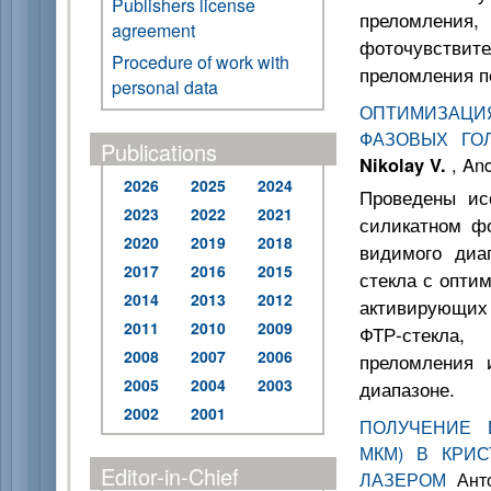
Publishers license
преломления,
agreement
фоточувстви
Procedure of work with
преломления п
personal data
ОПТИМИЗАЦИ
ФАЗОВЫХ ГО
Publications
Nikolay V.
, An
2026
2025
2024
Проведены ис
2023
2022
2021
силикатном фо
2020
2019
2018
видимого диа
2017
2016
2015
стекла с опти
2014
2013
2012
активирующих
2011
2010
2009
ФТР-стекла,
2008
2007
2006
преломления 
2005
2004
2003
диапазоне.
2002
2001
ПОЛУЧЕНИЕ 
МКМ) В КРИС
Editor-in-Chief
ЛАЗЕРОМ
Анто