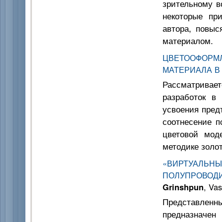
зрительному в
некоторые пр
автора, повыс
материалом.
ЦВЕТООФОР
МАТЕРИАЛА В
Рассматривает
разработок в
усвоения пред
соотнесение п
цветовой моде
методике золо
«ВИРТУАЛЬН
ПОЛУПРОВО
Grinshpun
, Vas
Представлен
предназначе