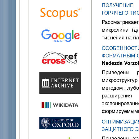
ПОЛУЧЕНИЕ
ГОРЯЧЕГО ТИ
Рассматривает
микролинз (д
тиснения на п
ОСОБЕННОСТ
ФОРМАТНЫМ 
Nadezda Vorzo
Приведены р
микрострукту
методом глубо
расширения
экспонирован
формируемыми
ОПТИМИЗАЦИ
ЗАЩИТНОГО Э
Приведены ха