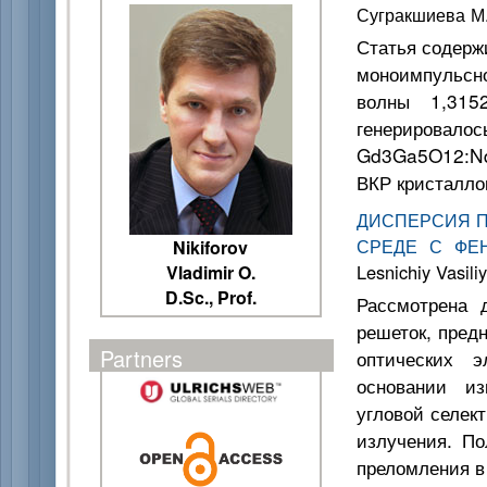
Сугракшиева М.
Статья содерж
моноимпульсно
волны 1,31
генерировалос
Gd3Ga5O12:Nd 
ВКР кристалл
ДИСПЕРСИЯ П
СРЕДЕ С ФЕ
Nikiforov
Lesnichiy Vasiliy
Vladimir O.
D.Sc., Prof.
Рассмотрена 
решеток, пред
Partners
оптических э
основании из
угловой селек
излучения. П
преломления в