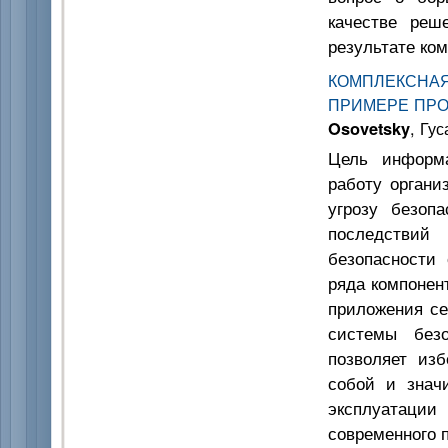
качестве реш
результате ко
КОМПЛЕКСНА
ПРИМЕРЕ ПРО
Osovetsky
, Гус
Цель информа
работу органи
угрозу безоп
последствий
безопасности 
ряда компонен
приложения се
системы безо
позволяет из
собой и знач
эксплуатации
современного 