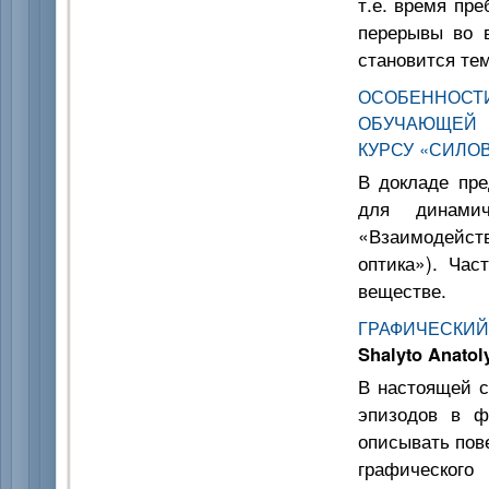
т.е. время пр
перерывы во 
становится тем
ОСОБЕННОС
ОБУЧАЮЩЕЙ 
КУРСУ «СИЛО
В докладе пре
для динамич
«Взаимодейст
оптика»). Ча
веществе.
ГРАФИЧЕСКИЙ
Shalyto Anatol
В настоящей с
эпизодов в ф
описывать пов
графическог