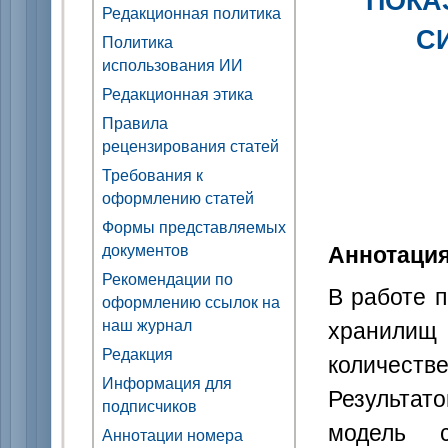
Редакционная политика
С
Политика
использования ИИ
Редакционная этика
Правила
рецензирования статей
Требования к
оформлению статей
Формы представляемых
Аннотаци
документов
Рекомендации по
В работе 
оформлению ссылок на
хранили
наш журнал
Редакция
количеств
Информация для
Результат
подписчиков
модель с
Аннотации номера