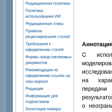
Редакционная политика
Политика
использования ИИ
Редакционная этика
Правила
рецензирования статей
Аннотаци
Требования к
оформлению статей
C испол
Формы представляемых
моделир
документов
Рекомендации по
исследова
оформлению ссылок на
на харак
наш журнал
передачи
Редакция
результато
Информация для
подписчиков
о неогран
Аннотации номера