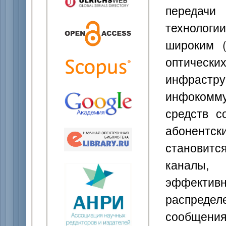
передачи
технологии
широким (
оптичес
инфра
инфокомм
средств с
абонентск
становитс
каналы, 
эффектив
распредел
сообщения