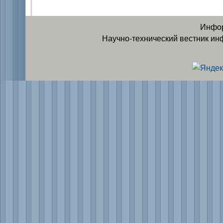
Инфор
Научно-технический вестник ин