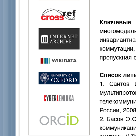
Ключевые
многомода
инвариантн
коммутации,
пропускная 
Список лит
1. Саитов 
мультипро
телекомму
России, 2008
2. Басов О.
коммуникац