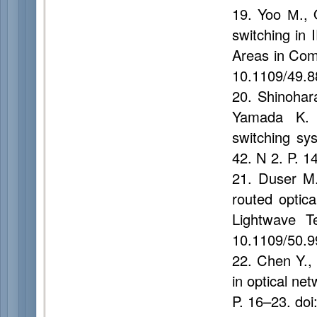
19. Yoo М., 
switching in
Areas in Com
10.1109/49.
20. Shinohara
Yamada K. 
switching sy
42. N 2. P. 1
21. Duser M.
routed optica
Lightwave T
10.1109/50.
22. Chen Y., 
in optical ne
P. 16–23. do