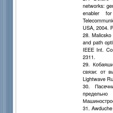
networks: gen
enabler fo
Telecommuni
USA, 2004. P
28. Malicsko
and path opti
IEEE Int. Co
2311.
29. Кобаяши
связи: от в
Lightwave Rus
30. Пасечн
предельно
Машинострое
31. Awduche 