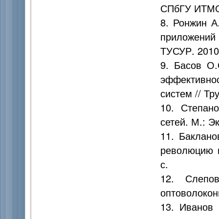
СПбГУ ИТМО,
8. Ронжин А
приложений
ТУСУР. 2010
9. Басов О.
эффективн
систем // Тр
10. Степан
сетей. М.: Э
11. Баклано
революцию 
с.
12. Слепо
оптоволоконн
13. Иванов 