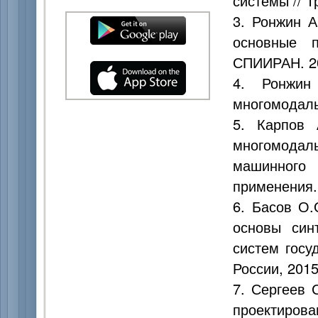
системы // Т
3. Ронжин А
основные 
СПИИРАН. 200
4. Ронжин
многомодаль
5. Карпов 
многомодаль
машинного
применения. 
6. Басов О.
основы син
систем госу
России, 2015
7. Сергеев 
проектиров