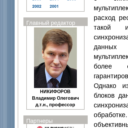
мультипл
2002
2001
расход ре
Главный редактор
такой и
синхрониз
данных 
мультипле
более с
гарантиров
Однако из
НИКИФОРОВ
блоков да
Владимир Олегович
синхрониз
д.т.н., профессор
обработ
Партнеры
объектив