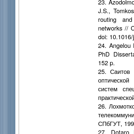
23. Azodolmol
J.S., Tomkos
routing and
networks // 
doi: 10.1016
24. Angelou 
PhD Disserta
152 p.
25. Саитов
оптической
систем спе
практическо
26. Лохмотк
телекоммун
СПбГУТ, 1998
27. Dotaro E