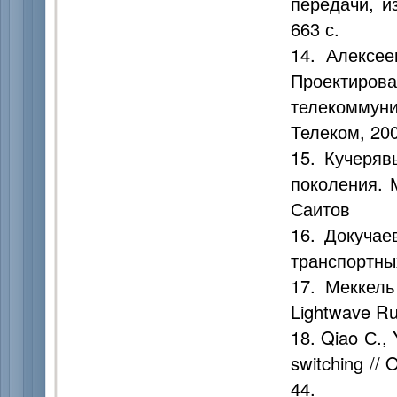
передачи, и
663 с.
14. Алексее
Проектиров
телекоммуни
Телеком, 200
15. Кучеряв
поколения. 
Саитов
16. Докучае
транспортных
17. Меккель
Lightwave Ru
18. Qiao С., 
switching // 
44.