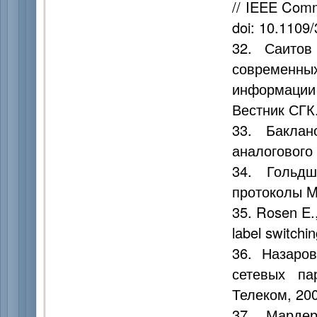
// IEEE Comm
doi: 10.1109
32. Саитов
современн
информации
Вестник СГК.
33. Баклан
аналогового 
34. Гольдш
протоколы MP
35. Rosen E.
label switchi
36. Назаро
сетевых па
Телеком, 200
37. Мардер