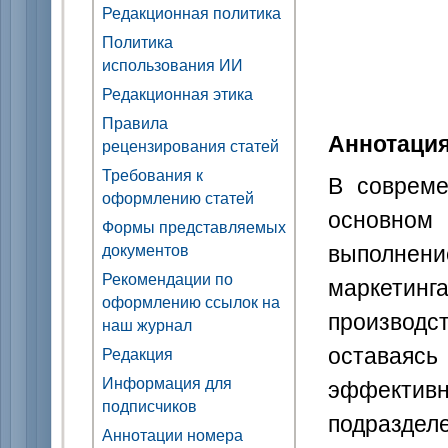
Редакционная политика
Политика
использования ИИ
Редакционная этика
Правила
Аннотаци
рецензирования статей
Требования к
В совреме
оформлению статей
основном
Формы представляемых
выполнен
документов
Рекомендации по
маркети
оформлению ссылок на
производс
наш журнал
оставаяс
Редакция
Информация для
эффектив
подписчиков
подраздел
Аннотации номера