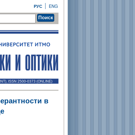
РУС
ENG
Поиск
INT), ISSN 2500-0373 (ONLINE)
ерантности в
де