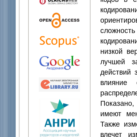
кодирова
ориентиро
сложнос
кодирован
низкой ве
лучшей з
действий 
влияние 
распредел
Показано
имеют мен
Также изм
влечет из