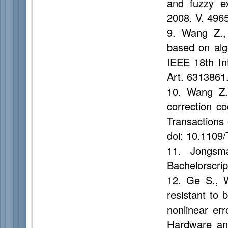
and fuzzy ex
2008. V. 496
9. Wang Z.,
based on alg
IEEE 18th In
Art. 6313861
10. Wang Z.,
correction c
Transactions
doi: 10.1109
11. Jongsma
Bachelorscrip
12. Ge S., 
resistant to 
nonlinear er
Hardware and