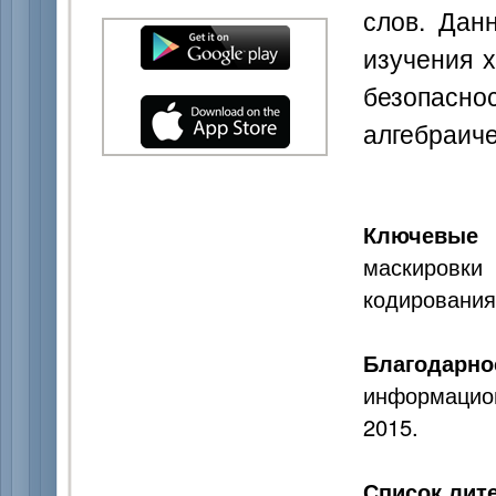
слов. Дан
изучения 
безопаснос
алгебраич
Ключевые 
маскировк
кодирования
Благодарно
информацио
2015.
Список лит