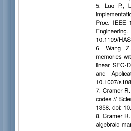
5. Luo P., 
implementati
Proc. IEEE 
Engineeri
10.1109/HAS
6. Wang Z.
memories with
linear SEC-D
and Applic
10.1007/s108
7. Cramer R.,
codes // Sci
1358. doi: 1
8. Cramer R.,
algebraic man