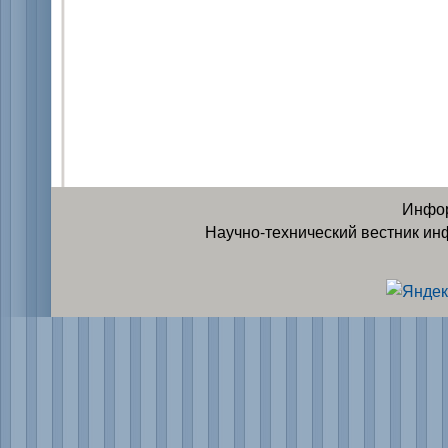
Инфор
Научно-технический вестник ин