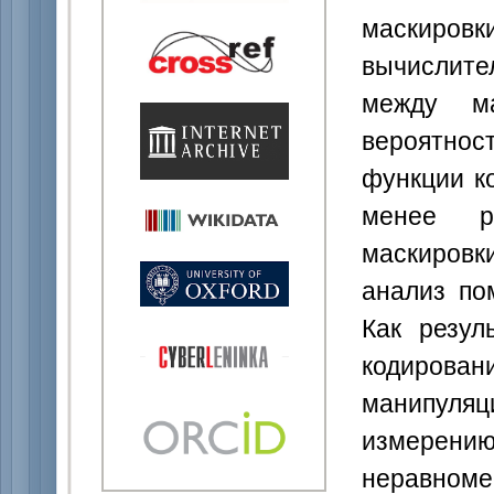
маскиров
вычислит
между м
вероятнос
функции к
менее р
маскиров
анализ по
Как резул
кодиров
манипуляц
измерени
неравном