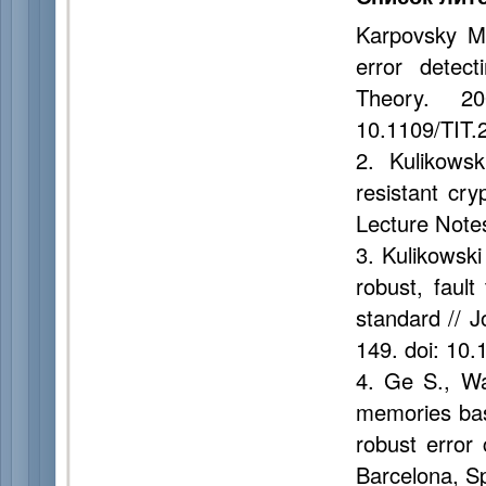
Karpovsky M.
error detec
Theory. 2
10.1109/TIT.
2. Kulikowsk
resistant cry
Lecture Note
3. Kulikowsk
robust, fault
standard // J
149. doi: 10.
4. Ge S., Wa
memories bas
robust error 
Barcelona, S