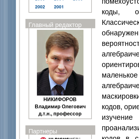
помехоуст
2002
2001
коды, о
Классиче
Главный редактор
обнаружен
вероятн
алгебраиче
ориенти
маленькое
алгебраи
маскировк
НИКИФОРОВ
кодов, ори
Владимир Олегович
д.т.н., профессор
изучени
проанали
Партнеры
кодов в с