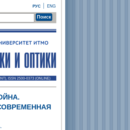
РУС
ENG
Поиск
INT), ISSN 2500-0373 (ONLINE)
ОЙНА.
СОВРЕМЕННАЯ
.