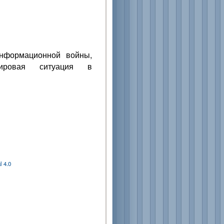
нформационной войны,
мировая ситуация в
 4.0