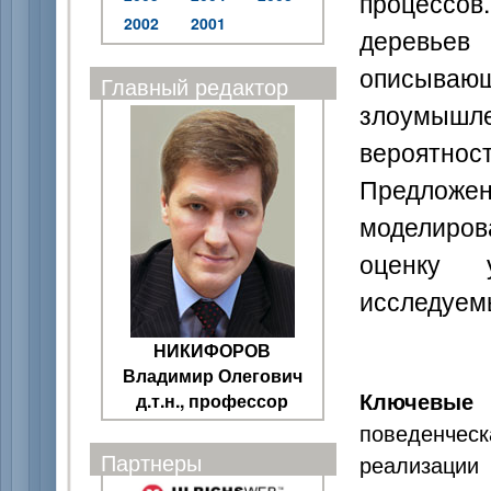
процессо
2002
2001
деревьев
описыв
Главный редактор
злоумышл
вероятно
Предлож
моделиро
оценку 
исследуем
НИКИФОРОВ
Владимир Олегович
Ключевые
д.т.н., профессор
поведенчес
Партнеры
реализаци