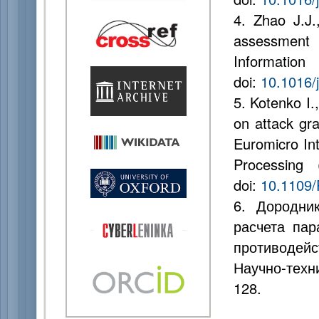
4. Zhao J.J.
assessment 
Informatio
doi:
10.1016/
5. Kotenko I.
on attack gr
Euromicro Int
Processing 
doi:
10.1109/
6. Дородни
расчета па
противодейс
Научно-техн
128.