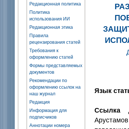
Редакционная политика
РА
Политика
ПО
использования ИИ
ЗАЩИ
Редакционная этика
Правила
ИСПО
рецензирования статей
Требования к
оформлению статей
Формы представляемых
документов
Рекомендации по
оформлению ссылок на
Язык стат
наш журнал
Редакция
Ссылка 
Информация для
подписчиков
Арустамо
Аннотации номера