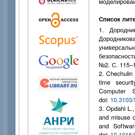
моделирован
Список лит
1. Дородни
Дородников
универсаль
безопасности
№2. С. 115–
2. Chechulin 
time securi
Computer 
doi:
10.3103
3. Opdahl L.,
and misuse ca
and Softwar
doi:
10.1016/j