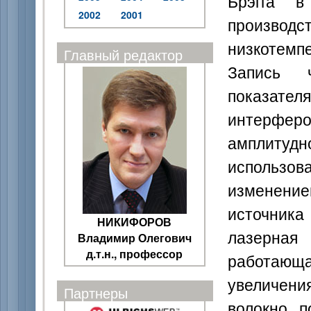
Брэгга в
2002
2001
производс
низкотемп
Главный редактор
Запись ч
показател
интерфе
амплитуд
использов
изменением
источника
НИКИФОРОВ
лазерная
Владимир Олегович
д.т.н., профессор
работающа
увеличен
Партнеры
волокно 