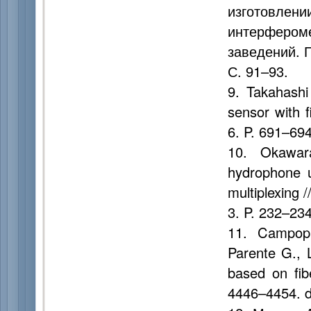
изготовл
интерфероме
заведений. П
С. 91–93.
9. Takahashi
sensor with f
6. P. 691–694
10. Okawara
hydrophone u
multiplexing 
3. P. 232–234
11. Campopi
Parente G., 
based on fib
4446–4454. d