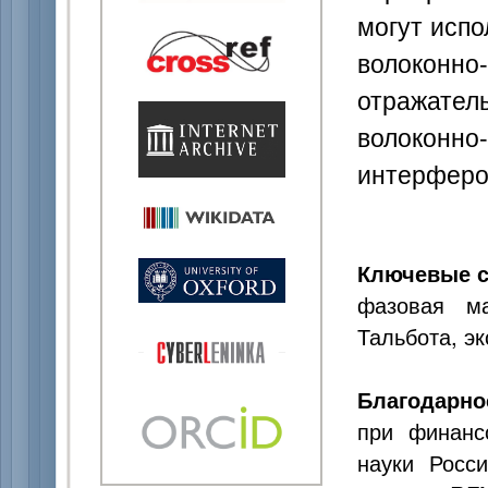
могут испо
волоконн
отражат
волок
интерферо
Ключевые с
фазовая ма
Тальбота, э
Благодарно
при финанс
науки Росс