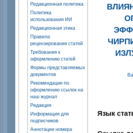
Редакционная политика
ВЛИЯ
Политика
О
использования ИИ
ЭФФ
Редакционная этика
Правила
ЧИРП
рецензирования статей
ИЗЛ
Требования к
оформлению статей
Формы представляемых
документов
Ва
Рекомендации по
оформлению ссылок на
наш журнал
Редакция
Язык стат
Информация для
подписчиков
Аннотации номера