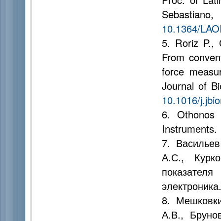
Sebastia
10.1364/LAO
5. Roriz P.,
From conventi
force measur
Journal of B
10.1016/j.jb
6. Othonos A
Instruments. 
7. Васильев
А.С., Курк
показателя
электроника.
8. Мешковки
А.В., Бруно