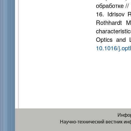
обработке //
16. Idrisov R
Rothhardt M
characteristi
Optics and L
10.1016/j.opt
Инфор
Научно-технический вестник ин