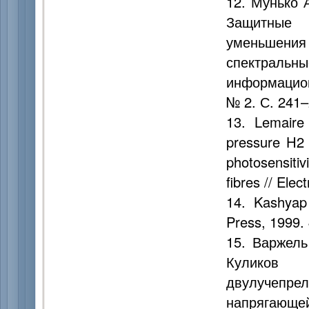
12. Мунько А
Защитные 
уменьшения
спектральны
информационн
№ 2. С. 241–
13. Lemaire
pressure H2 
photosensiti
fibres // Ele
14. Kashyap
Press, 1999. 
15. Варжель
Куликов
двулучепрел
напрягающ