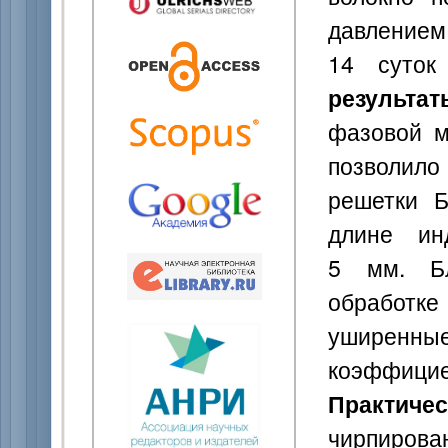
давление
14 суток
результат
фазовой м
позволил
решетки Б
длине ин
5 мм. Бл
обработке
уширенные
коэффици
Практич
чирпирова