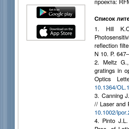
проекта: RF
Список лит
1. Hill K.
Photosensiti
reflection fil
N 10. P. 647
2. Meltz G.
gratings in o
Optics Let
10.1364/OL.
3. Canning J.
// Laser and 
10.1002/lpor
4. Pinto J.L.
Proc. of Lat