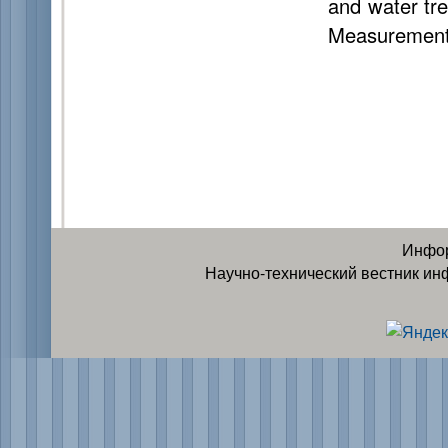
and water tr
Measurement
Инфор
Научно-технический вестник ин