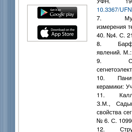
УФН. 19
10.3367/UFN
7. Мудрец
измерения те
40. №4. С. 2
8. Барфут 
явлений. М.:
9. Струко
сегнетоэлект
10. Панич А
керамики: Уч
11. Каллае
З.М., Сады
свойства сег
№ 6. С. 1099
12. Струко