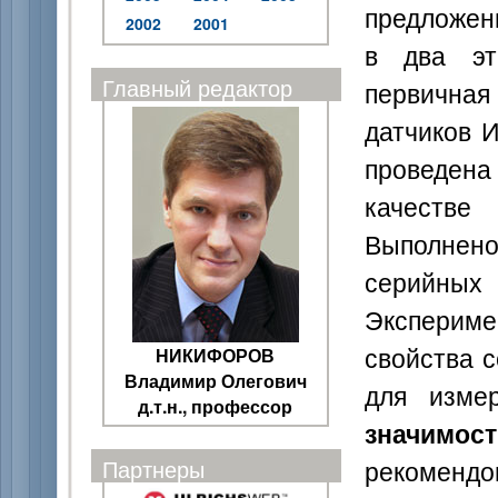
предложен
2002
2001
в два эт
Главный редактор
первична
датчиков И
проведена
качестве
Выполнено
серийных 
Эксперим
свойства 
НИКИФОРОВ
Владимир Олегович
для изме
д.т.н., профессор
значимост
рекомендов
Партнеры