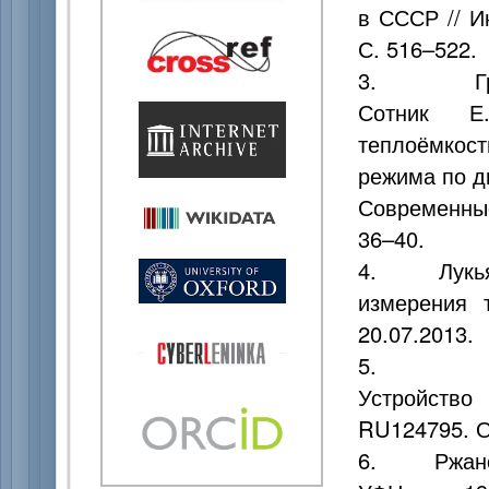
в СССР // И
С. 516–522.
3. Григоро
Сотник Е
теплоёмкос
режима по 
Современные
36–40.
4. Лукьяно
измерения 
20.07.2013.
5. Лукьян
Устройство
RU124795. О
6. Ржанов А