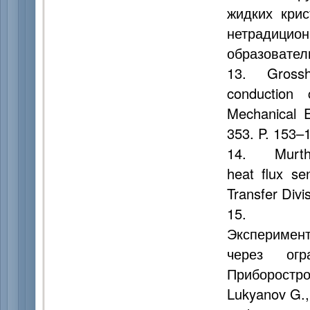
жидких кри
нетрадици
образовател
13. Grosshan
conduction 
Mechanical E
353. P. 153–
14. Murthy A
heat flux s
Transfer Divi
15. Косте
Эксперимен
через огр
Приборострое
Lukyanov G., 