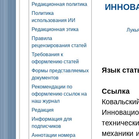
Редакционная политика
ИННОВ
Политика
использования ИИ
Редакционная этика
Лукь
Правила
рецензирования статей
Требования к
оформлению статей
Язык стат
Формы представляемых
документов
Рекомендации по
Ссылка 
оформлению ссылок на
Ковальск
наш журнал
Редакция
Инновацио
Информация для
техническ
подписчиков
механики и
Аннотации номера