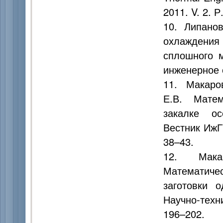
2011. V. 2. Р
10. Липанов
охлаждения 
сплошного 
инженерное 
11. Макаров
Е.В. Мате
закалке ос
Вестник ИжГ
38–43.
12. Макар
Математич
заготовки 
Научно-техн
196–202.