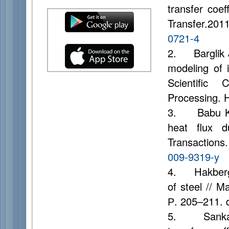
transfer coef
Transfer.2011
0721-4
2. Barglik J
modeling of i
Scientific
Processing. 
3. Babu K.,
heat flux d
Transactions.
009-9319-y
4. Hakberg В
of steel // M
Р. 205–211. 
5. Sankar K