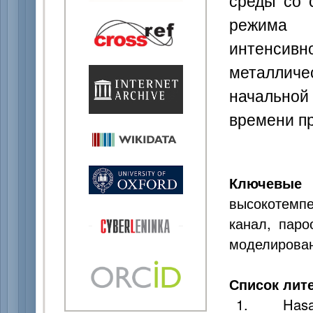
среды со 
режима 
интенсивн
металлич
начальной 
времени п
Ключевы
высокотемп
канал, паро
моделирован
Список лит
1. Hasan H.