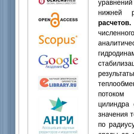
уравнений
нижней 
расчетов.
численно
аналити
гидродинам
стабилиза
результа
теплообм
потоком 
цилиндра 
значения 
по радиус