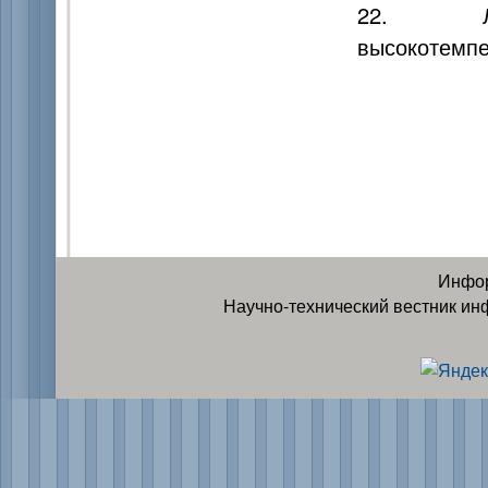
22. Лаб
высокотемпер
Инфор
Научно-технический вестник ин