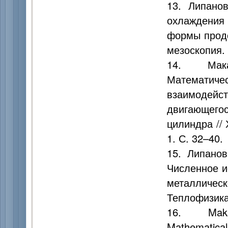
13. Липанов
охлаждения 
формы продо
мезоскопия. 
14. Макар
Математиче
взаимоде
двигающегос
цилиндра // 
1. С. 32–40.
15. Липанов 
Численное и
металлическ
Теплофизика 
16. Makar
Mathematical