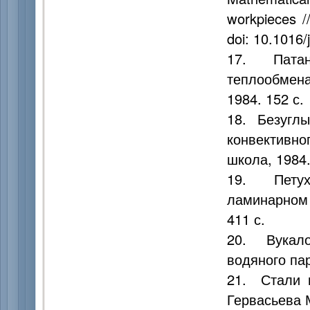
workpieces /
doi: 10.1016
17. Патан
теплообмен
1984. 152 с.
18. Безуглы
конвективн
школа, 1984.
19. Петух
ламинарном 
411 с.
20. Вукало
водяного пар
21. Стали и
Гервасьева М