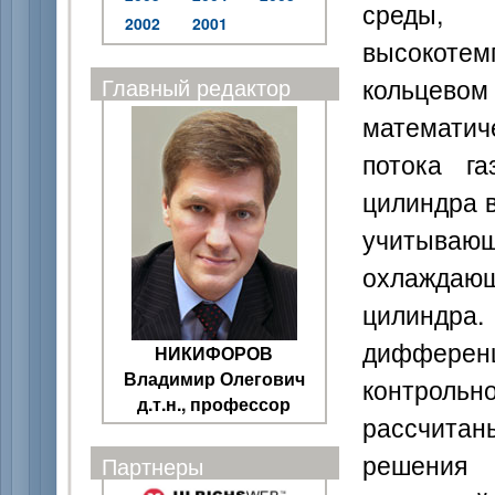
среды, 
2002
2001
высокотем
кольцевом
Главный редактор
математич
потока га
цилиндра 
учитывающ
охлаждающ
цилиндра
дифференц
НИКИФОРОВ
Владимир Олегович
контроль
д.т.н., профессор
рассчитан
решения
Партнеры