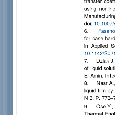
transfer coef
using nonlin
Manufacturin
doi:
10.1007/
6.
Fasano
for case har
in Applied 
10.1142/S02
7. Dziak J. M
of liquid sol
El-Amin. InT
8. Nasr A., 
liquid film b
N 3. Р. 773–
9. Ose Y., Ki
Thermal Engi