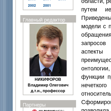
области, р
2002
2001
путем ие
Приведен
Главный редактор
модели с 
обращени
запросов
аспекты
преимущес
онтологи
функции п
НИКИФОРОВ
нечеткого
Владимир Олегович
д.т.н., профессор
относите
Сформиров
Партнеры
позволил