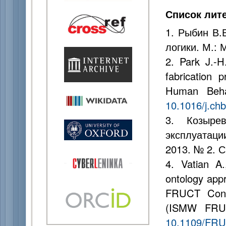
Список лит
1. Рыбин В.
логики. М.: 
2. Park J.-H
fabrication 
Human Beha
10.1016/j.ch
3. Козыре
эксплуатаци
2013. № 2. С
4. Vatian A
ontology appr
FRUCT Confe
(ISMW FRUCT
10.1109/FRU