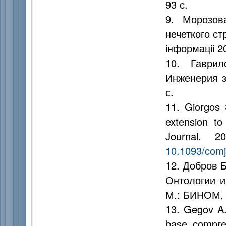
93 с.
9. Морозов
нечеткого ст
iнформацii 2
10. Гаврил
Инженерия з
с.
11. Giorgos 
extension t
Journal. 
10.1093/comj
12. Добров Б
Онтологии и
М.: БИНОМ, 
13. Gegov A.
base compres