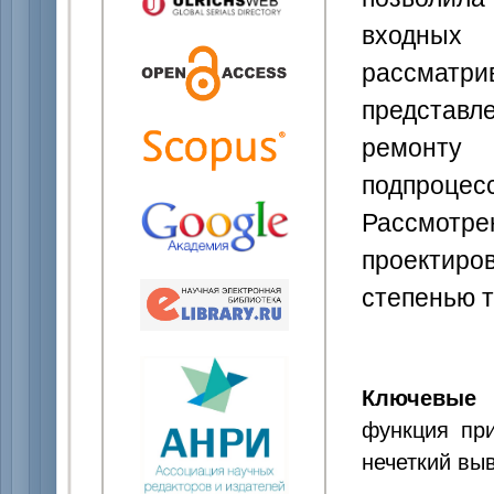
входны
рассматри
представл
ремон
подпроц
Рассмотр
проектиро
степенью т
Ключевые 
функция пр
нечеткий вы