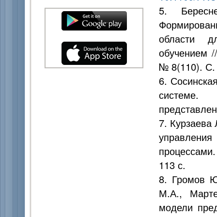
5. Бересн
Формирова
области д
обучением /
№ 8(110). С.
6. Сосинска
системе.
представлен
7. Курзаева 
управлени
процессами.
113 с.
8. Громов Ю
М.А., Март
модели пред