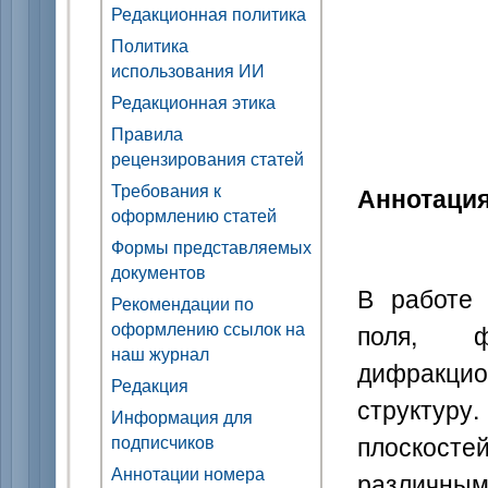
Редакционная политика
Политика
использования ИИ
Редакционная этика
Правила
рецензирования статей
Требования к
Аннотаци
оформлению статей
Формы представляемых
документов
В работе 
Рекомендации по
оформлению ссылок на
поля, 
наш журнал
дифракцио
Редакция
структур
Информация для
плоскост
подписчиков
Аннотации номера
различным