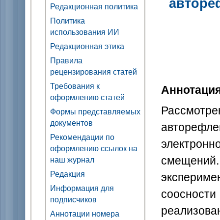
авторе
Редакционная политика
Политика
использования ИИ
Редакционная этика
Правила
рецензирования статей
Требования к
Аннотаци
оформлению статей
Рассмо
Формы представляемых
документов
авторефле
Рекомендации по
электронн
оформлению ссылок на
смещений.
наш журнал
Редакция
эксперим
Информация для
соосности
подписчиков
реализова
Аннотации номера