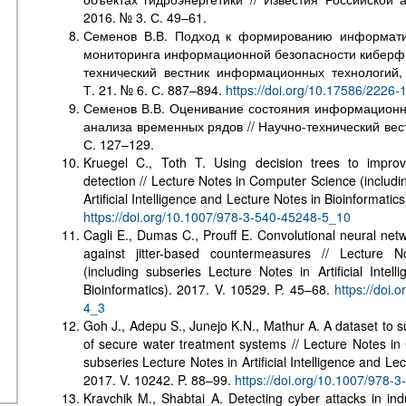
2016. № 3. С. 49–61.
Семенов В.В. Подход к формированию информати
мониторинга информационной безопасности киберфиз
технический вестник информационных технологий,
Т. 21. № 6. С. 887–894.
https://doi.org/10.17586/2226
Семенов В.В. Оценивание состояния информационн
анализа временных рядов // Научно-технический вес
С. 127–129.
Kruegel C., Toth T. Using decision trees to improv
detection // Lecture Notes in Computer Science (includi
Artificial Intelligence and Lecture Notes in Bioinformatic
https://doi.org/10.1007/978-3-540-45248-5_10
Cagli E., Dumas C., Prouff E. Convolutional neural net
against jitter-based countermeasures // Lecture 
(including subseries Lecture Notes in Artificial Intel
Bioinformatics). 2017. V. 10529. P. 45–68.
https://doi.
4_3
Goh J., Adepu S., Junejo K.N., Mathur A. A dataset to s
of secure water treatment systems // Lecture Notes in
subseries Lecture Notes in Artificial Intelligence and Lec
2017. V. 10242. P. 88–99.
https://doi.org/10.1007/978-
Kravchik M., Shabtai A. Detecting cyber attacks in ind