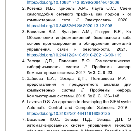
https://doi.org/10.1088/1742-6596/2094/4/042036
Котенко И.В., Крибель А.М., Лаута О.С., Саен
самоподобия сетевого трафика как подход к о
компьютерные сети // Электросвязь. 2
https://doi.org/10.34832/ELSV.2020.13.12.008
Васильев В.И., Вульфин А.М., Гвоздев В.Е., Ка
Обеспечение информационной безопасности кибе
основе прогнозирования и обнаружения аномалий
управления, связи и безопасности. 20
https://doi.org/10.24412/2410-9916-2021-6-90-119
Зегжда Д.П., Павленко Е.Ю. Гомеостатическая
киберфизических систем // Проблемы информ
Компьютерные системы. 2017. № 3. С. 9–23.
Зайцева Е.А., Зегжда Д.П., Полтавцева М.А. 
представления и прецедентного анализа дл
компьютерных систем // Проблемы информа
Компьютерные системы. 2019. № 2. С. 136–148.
Lavrova D.S. An approach to developing the SIEM system 
Automatic Control and Computer Sciences. 2016.
https://doi.org/10.3103/S0146411616080125
Васильев Ю.С., Зегжда П.Д., Зегжда Д.П. Об
автоматизированных систем управления техноло
объектах гидроэнергетики // Известия Российской 