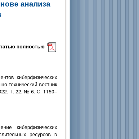
снове анализа
в
статью полностью
ентов киберфизических
чно-технический вестник
2. Т. 22, № 6. С. 1150–
ение киберфизических
слительных ресурсов в