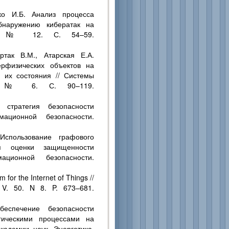
ко И.Б. Анализ процесса
бнаружению кибератак на
020. № 12. С. 54–59.
ртак В.М., Атарская Е.А.
рфизических объектов на
 их состояния // Системы
21. № 6. С. 90–119.
 стратегия безопасности
ационной безопасности.
Использование графового
я оценки защищенности
ционной безопасности.
for the Internet of Things //
 V. 50. N 8. P. 673–681.
еспечение безопасности
гическими процессами на
академии наук. Энергетика.