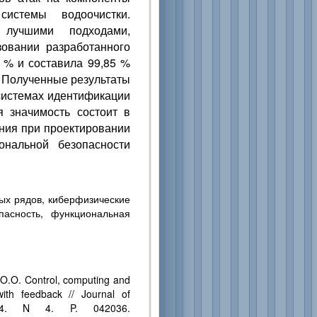
системы водоочистки.
лучшими подходами,
овании разработанного
5 % и составила 99,85 %
Полученные результаты
системах идентификации
я значимость состоит в
ния при проектировании
нальной безопасности
ых рядов, киберфизические
асность, функциональная
 O.O. Control, computing and
with feedback // Journal of
094. N 4. P. 042036.