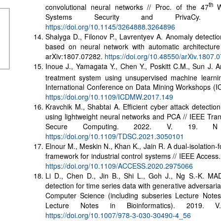
th
convolutional neural networks // Proc. of the 47
Wo
Systems Security and PrivaCy.
https://doi.org/10.1145/3264888.3264896
Shalyga D., Filonov P., Lavrentyev A. Anomaly detectio
based on neural network with automatic architecture 
arXiv:1807.07282.
https://doi.org/10.48550/arXiv.1807.
Inoue J., Yamagata Y., Chen Y., Poskitt C.M., Sun J. A
treatment system using unsupervised machine learnin
International Conference on Data Mining Workshops (
https://doi.org/10.1109/ICDMW.2017.149
Kravchik M., Shabtai A. Efficient cyber attack detection
using lightweight neural networks and PCA // IEEE Tr
Secure Computing. 2022. V. 19. N
https://doi.org/10.1109/TDSC.2021.3050101
Elnour M., Meskin N., Khan K., Jain R. A dual-isolation-
framework for industrial control systems // IEEE Access
https://doi.org/10.1109/ACCESS.2020.2975066
Li D., Chen D., Jin B., Shi L., Goh J., Ng S.-K. MA
detection for time series data with generative adversaria
Computer Science (including subseries Lecture Notes in
Lecture Notes in Bioinformatics). 2019. 
https://doi.org/10.1007/978-3-030-30490-4_56