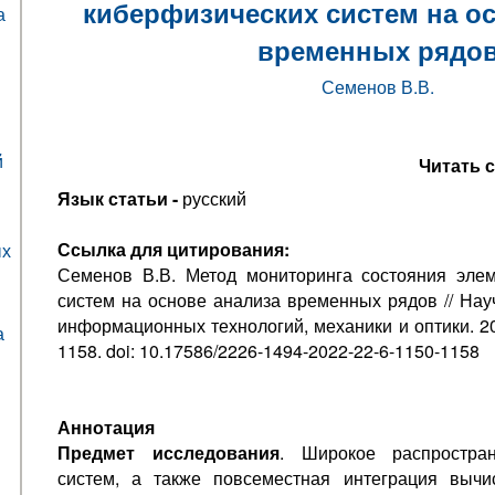
киберфизических систем на о
а
временных рядо
Семенов В.В.
й
Читать 
Язык статьи -
русский
Ссылка для цитирования:
ых
Семенов В.В. Метод мониторинга состояния элем
систем на основе анализа временных рядов // Нау
информационных технологий, механики и оптики. 202
а
1158. doi: 10.17586/2226-1494-2022-22-6-1150-1158
Аннотация
Предмет исследования
.
Широкое распростран
систем, а также повсеместная интеграция вычи