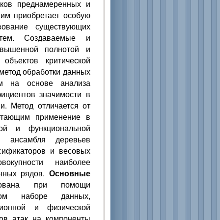
ков преднамеренных и
тим приобретает особую
вование существующих
стем. Создаваемые и
овышенной полнотой и
объектов критической
метод обработки данных
ем на основе анализа
ициентов значимости в
и. Метод отличается от
етающим применение в
ной и функциональной
ем ансамбля деревьев
сификаторов и весовых
окупности наиболее
енных рядов.
Основные
ована при помощи
ном наборе данных,
ционной и физической
ов атак на компоненты