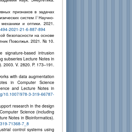
вных признаков в задачах
ических систем // Научно-
 механики и оптики. 2021.
-1494-2021-21-6-887-894
ой безопасности на основе
тник Поволжья. 2021. № 10.
e signature-based intrusion
ng subseries Lecture Notes in
s). 2003. V. 2820. P. 173–191.
works with data augmentation
Notes in Computer Science
ligence and Lecture Notes in
org/10.1007/978-3-319-66787-
upport research in the design
 Computer Science (including
ture Notes in Bioinformatics).
3-319-71368-7_8
ustrial control systems using