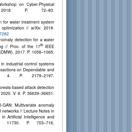
rkshop on Cyber-Physical
 2018. P. 72–83.
n for water treatment system
optimization // arXiv. 2018.
07282
nomaly detection for a water
th
g // Proc. of the 17
IEEE
ICDMW). 2017. P. 1058–1065.
 in industrial control systems
ansactions on Dependable and
 4. P. 2179–2197.
forests-based attack detection
. 2020. V. 8. P. 36639–36651.
D-GAN: Multivariate anomaly
l networks // Lecture Notes in
 Artificial Intelligence and
V. 11730. P. 703–716.