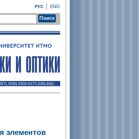
РУС
ENG
Поиск
INT), ISSN 2500-0373 (ONLINE)
я элементов