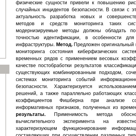
физические сущности привели к повышению рис
случайных инцидентов безопасности. В связи с э
актуальность разработка новых и совершенст
методов и средств мониторинга таких си
модернизируемые методы должны обладать п
точностью идентификации, в особенности для 
инфраструктуры.
Метод.
Предложен оригинальный 
мониторинга состояния киберфизических сист
временных рядов с применением весовых коэфф
качестве постобработки результатов классификаци
существующих комбинированным подходом, соч
системах мониторинга событий информацион
безопасности. Характеризуется использовани
решений, а также параллельно работающих клас
коэффициентов Фишберна при анализе сов
информативных признаков, полученных из врем
результаты.
Применимость метода обосн
вычислительного эксперимента на извест
характеризующем функционирование информа
составляющих при осуществлении различных тип