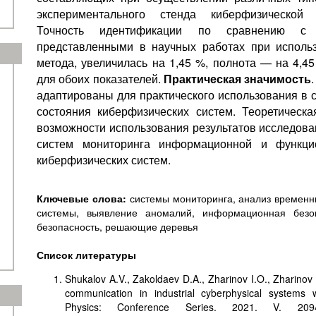
экспериментального стенда киберфизической 
Точность идентификации по сравнению с 
представленными в научных работах при использ
метода, увеличилась на 1,45 %, полнота — на 4,4
для обоих показателей.
Практическая значимость
.
адаптированы для практического использования в 
состояния киберфизических систем. Теоретическа
возможности использования результатов исследова
систем мониторинга информационной и функцио
киберфизических систем.
Ключевые слова:
системы мониторинга, анализ временн
системы, выявление аномалий, информационная безоп
безопасность, решающие деревья
Список литературы
Shukalov A.V., Zakoldaev D.A., Zharinov I.O., Zharinov
communication in industrial cyberphysical systems 
Physics: Conference Series. 2021. V. 2