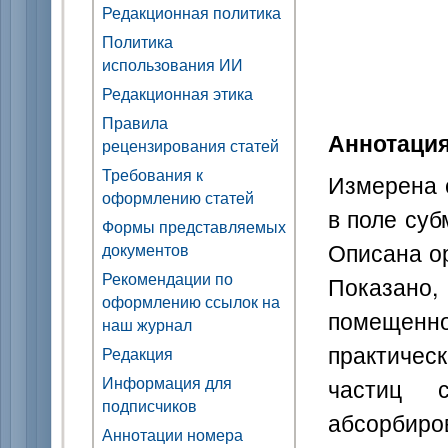
Редакционная политика
Политика
использования ИИ
Редакционная этика
Правила
Аннотаци
рецензирования статей
Требования к
Измерена 
оформлению статей
в поле суб
Формы представляемых
Описана о
документов
Рекомендации по
Показано
оформлению ссылок на
помещенног
наш журнал
практическ
Редакция
Информация для
частиц с
подписчиков
абсорбир
Аннотации номера