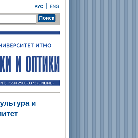
РУС
ENG
Поиск
INT), ISSN 2500-0373 (ONLINE)
ультура и
литет