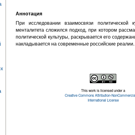
а
Аннотация
При исследовании взаимосвязи политической к
менталитета сложился подход, при котором рассм
политической культуры, раскрывается его содержани
накладывается на современные российские реалии.
й
ых
а
This work is licensed under a
Creative Commons Attribution-NonCommercial
International License