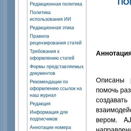
ПО
Редакционная политика
Политика
использования ИИ
Редакционная этика
Правила
рецензирования статей
Требования к
Аннотаци
оформлению статей
Формы представляемых
документов
Описаны 
Рекомендации по
помочь ра
оформлению ссылок на
наш журнал
создавать
Редакция
взаимодейс
Информация для
вером. A
подписчиков
Аннотации номера
направлени