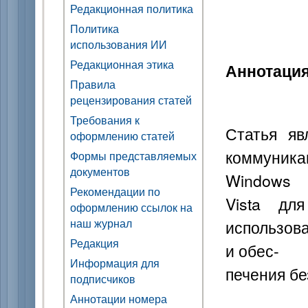
Редакционная политика
Политика
использования ИИ
Редакционная этика
Аннотаци
Правила
рецензирования статей
Требования к
Статья яв
оформлению статей
коммуник
Формы представляемых
документов
Windows
Рекомендации по
Vista дл
оформлению ссылок на
наш журнал
использов
Редакция
и обес-
Информация для
печения бе
подписчиков
Аннотации номера