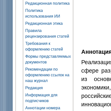
Редакционная политика
Политика
использования ИИ
Редакционная этика
Правила
рецензирования статей
Требования к
оформлению статей
Аннотаци
Формы представляемых
Реализаци
документов
сфере раз
Рекомендации по
оформлению ссылок на
из основ
наш журнал
экономик
Редакция
российски
Информация для
подписчиков
инноваци
Аннотации номера