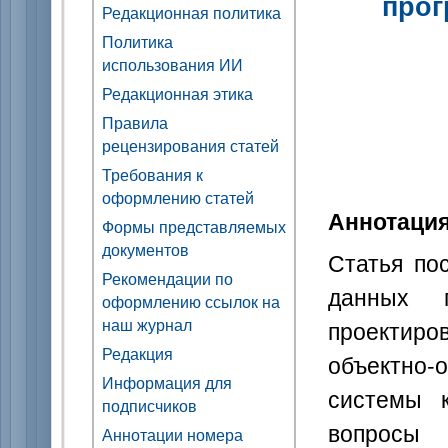
прог
Редакционная политика
Политика
использования ИИ
Редакционная этика
Правила
рецензирования статей
Требования к
оформлению статей
Аннотаци
Формы представляемых
документов
Статья по
Рекомендации по
данных 
оформлению ссылок на
наш журнал
проектиро
Редакция
объектно
Информация для
системы к
подписчиков
вопросы
Аннотации номера