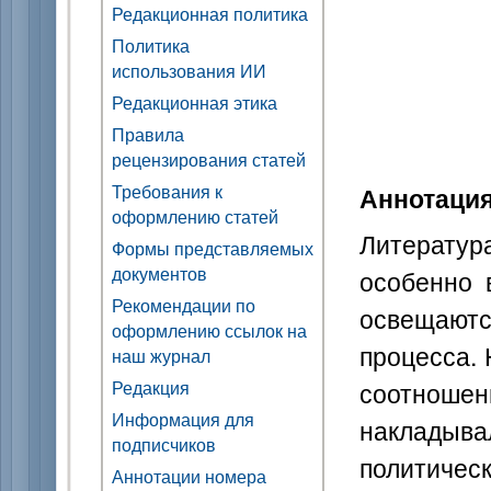
Редакционная политика
Политика
использования ИИ
Редакционная этика
Правила
рецензирования статей
Требования к
Аннотаци
оформлению статей
Литерату
Формы представляемых
документов
особенно 
Рекомендации по
освещают
оформлению ссылок на
процесса.
наш журнал
соотношен
Редакция
Информация для
наклады­
подписчиков
политическ
Аннотации номера