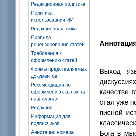
Редакционная политика
Политика
использования ИИ
Редакционная этика
Правила
Аннотаци
рецензирования статей
Требования к
оформлению статей
Формы представляемых
Выход яз
документов
дискуссия
Рекомендации по
качестве г
оформлению ссылок на
наш журнал
стал уже п
Редакция
писной ис
Информация для
классичес
подписчиков
Бога в мы
Аннотации номера