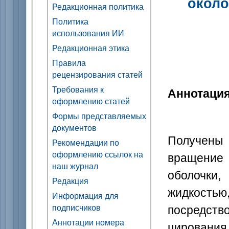
около
Редакционная политика
Политика
использования ИИ
Редакционная этика
Правила
рецензирования статей
Требования к
Аннотаци
оформлению статей
Формы представляемых
документов
Получен
Рекомендации по
оформлению ссылок на
вращени
наш журнал
оболочк
Редакция
жидкостью
Информация для
посредств
подписчиков
Аннотации номера
цирования