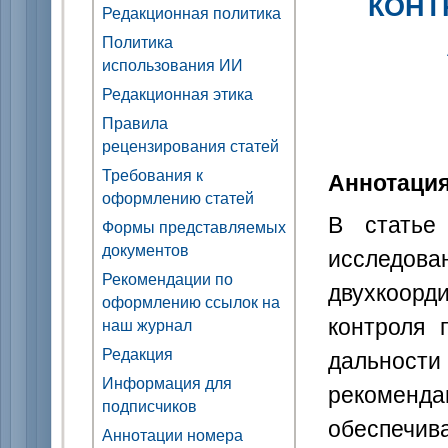
КОНТ
Редакционная политика
Политика
использования ИИ
Редакционная этика
Правила
рецензирования статей
Требования к
Аннотаци
оформлению статей
В статье 
Формы представляемых
документов
исследо
Рекомендации по
двухкоорд
оформлению ссылок на
контроля 
наш журнал
Редакция
дальност
Информация для
рекоменд
подписчиков
обеспечив
Аннотации номера