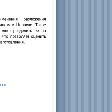
именения разложения
иномам Цернике. Такое
оляет разделить ее на
 что позволяет оценить
изготовления.
 4.0