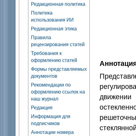
Редакционная политика
Политика
использования ИИ
Редакционная этика
Правила
рецензирования статей
Требования к
оформлению статей
Аннотаци
Формы представляемых
Представ
документов
регулиров
Рекомендации по
оформлению ссылок на
движени
наш журнал
остеклен
Редакция
решеточн
Информация для
подписчиков
стеклянн
Аннотации номера