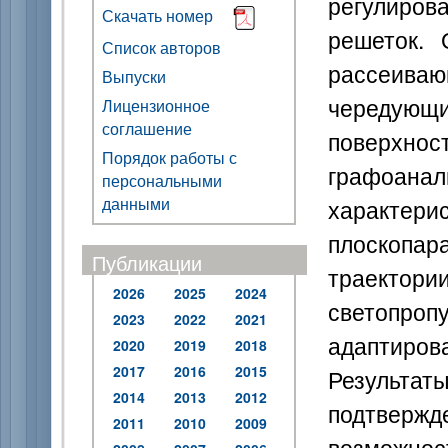
регулирова
Скачать номер
решеток. 
Список авторов
рассеив
Выпуски
чередую
Лицензионное
соглашение
поверхн
Порядок работы с
графоана
персональными
данными
характе
плоскопар
Публикации
траектор
2026
2025
2024
светопр
2023
2022
2021
адаптиров
2020
2019
2018
2017
2016
2015
Результ
2014
2013
2012
подтверж
2011
2010
2009
возможнос