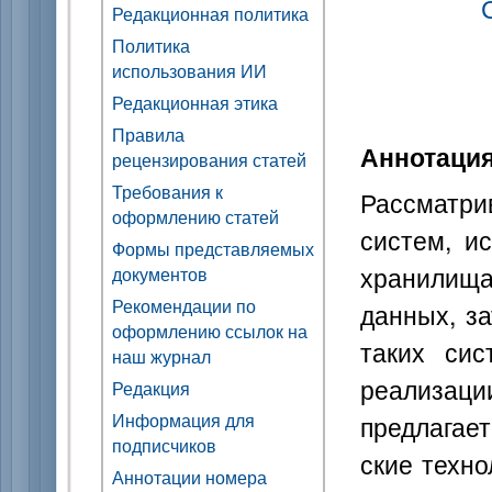
Редакционная политика
Политика
использования ИИ
Редакционная этика
Правила
Аннотаци
рецензирования статей
Требования к
Рассматри
оформлению статей
систем, и
Формы представляемых
хранилища
документов
Рекомендации по
данных, з
оформлению ссылок на
таких си
наш журнал
реализаци
Редакция
Информация для
предлагает
подписчиков
ские техно
Аннотации номера