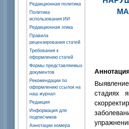
Редакционная политика
МА
Политика
использования ИИ
Редакционная этика
Правила
рецензирования статей
Требования к
оформлению статей
Формы представляемых
Аннотаци
документов
Рекомендации по
Выявление
оформлению ссылок на
стадиях я
наш журнал
скоррект
Редакция
Информация для
заболева
подписчиков
упражне
Аннотации номера