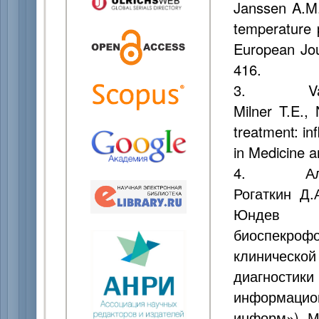
Janssen A.M.
temperature p
European Jou
416.
3. Van Gem
Milner T.E.,
treatment: in
in Medicine a
4. Алексан
Рогаткин Д.
Юндев 
биоспекро
клиническ
диагност
информацион
информ»). М.