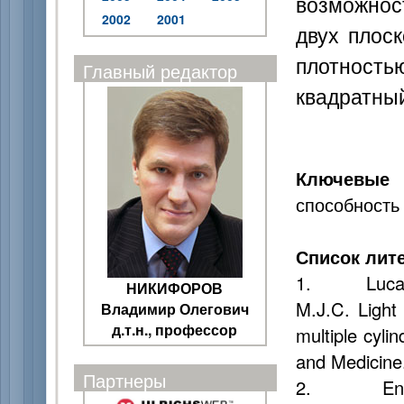
возможнос
2002
2001
двух плоск
плотность
Главный редактор
квадратны
Ключевые 
способность
Список лит
1. Lucassen
НИКИФОРОВ
M.J.C. Light 
Владимир Олегович
д.т.н., профессор
multiple cyli
and Medicine.
Партнеры
2. Engelen 