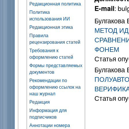
Редакционная политика
: bu
E-mail
Политика
использования ИИ
Булгакова Е
Редакционная этика
МЕТОД ИД
Правила
СРАВНЕНИ
рецензирования статей
ФОНЕМ
Требования к
оформлению статей
Статья опу
Формы представляемых
Булгакова Е
документов
ПОЛУАВТ
Рекомендации по
оформлению ссылок на
ВЕРИФИК
наш журнал
Статья опу
Редакция
Информация для
подписчиков
Аннотации номера