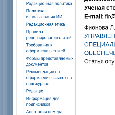
Редакционная политика
Ученая ст
Политика
: fl
E-mail
использования ИИ
Редакционная этика
Фионова Л.
Правила
УПРАВЛЕ
рецензирования статей
СПЕЦИАЛ
Требования к
оформлению статей
ОБЕСПЕЧ
Формы представляемых
Статья опу
документов
Рекомендации по
оформлению ссылок на
наш журнал
Редакция
Информация для
подписчиков
Аннотации номера