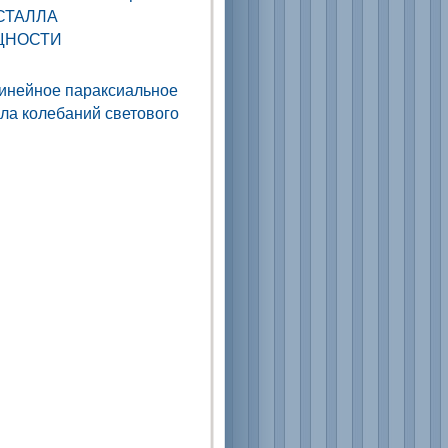
СТАЛЛА
ЩНОСТИ
инейное параксиальное
сла колебаний светового