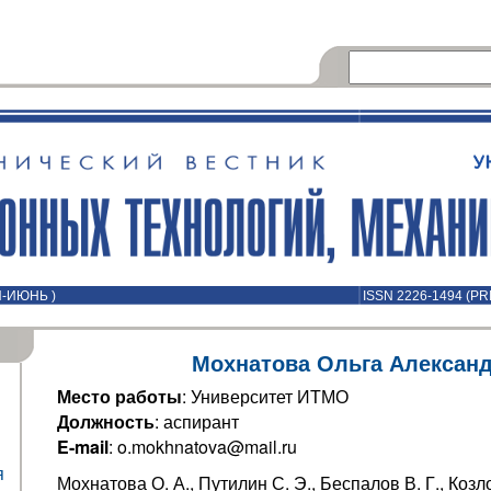
Й-ИЮНЬ )
ISSN 2226-1494 (PR
Мохнатова Ольга Алексан
Место работы
: Университет ИТМО
Должность
: аспирант
E-mail
: o.mokhnatova@mail.ru
я
Мохнатова О. А., Путилин С. Э., Беспалов В. Г., Козл