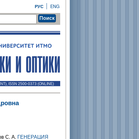
РУС
ENG
Поиск
INT), ISSN 2500-0373 (ONLINE)
дровна
ов С. А.
ГЕНЕРАЦИЯ