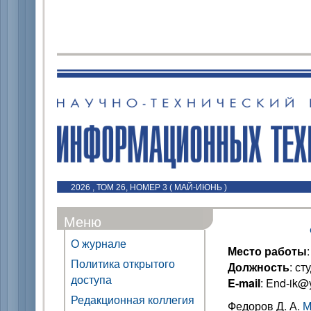
2026 , ТОМ 26, НОМЕР 3 ( МАЙ-ИЮНЬ )
Меню
О журнале
Место работы
Политика открытого
Должность
: ст
доступа
E-mail
: End-ik@
Редакционная коллегия
Федоров Д. А.
М