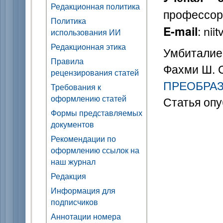
Редакционная политика
профессор
Политика
: nii
E-mail
использования ИИ
Редакционная этика
Умбиталиев
Правила
Фахми Ш. 
рецензирования статей
ПРЕОБРА
Требования к
оформлению статей
Статья опу
Формы представляемых
документов
Рекомендации по
оформлению ссылок на
наш журнал
Редакция
Информация для
подписчиков
Аннотации номера