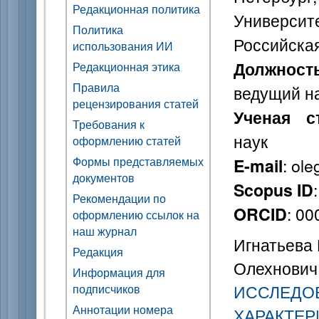
Редакционная политика
Универси
Политика
Российска
использования ИИ
Должност
Редакционная этика
Правила
ведущий н
рецензирования статей
Ученая с
Требования к
наук
оформлению статей
Формы представляемых
: ol
E-mail
документов
Scopus ID
Рекомендации по
: 0
ORCID
оформлению ссылок на
наш журнал
Игнатьева Ю
Редакция
Олехнович Р
Информация для
ИССЛЕДО
подписчиков
Аннотации номера
ХАРАКТЕР