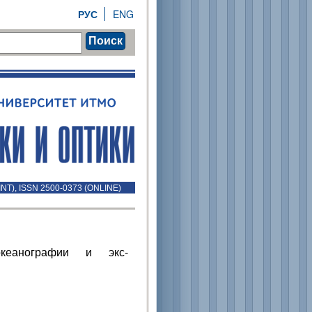
РУС
ENG
Поиск
INT), ISSN 2500-0373 (ONLINE)
кеанографии и экс-