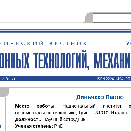
Й-ИЮНЬ )
ISSN 2226-1494 (PR
Дивьякко Паоло
Место работы
: Национальный институт о
периментальной геофизики, Триест, 34010, Италия
Должность
: научный сотрудник
Ученая степень
: PhD
я